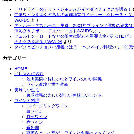
「リトライ」のテッド・レモンがバイオダイナミクスを語る！
中国ワインを牽引する初の家族経営ワイナリー「グレース・ヴィ
WANDS
より
ティボー・デスパーニュ主催、2001年ブラインド試飲の結末
澤彩奈＆チボー・デスパーニュ | WANDS
より
フェルトン・ロードなどの誕生に関わる重要人物が造るNZピ
ナミクスを語る | WANDS
より
タパスとピンチョスの定義とは？ 〜スペイン料理のミニ知識
カテゴリー
HOME
おしゃれに飲む
池田美樹のおしゃれとワインのいい関係
ワイン産地と世界遺産
美味しい生活
東澤壮晃の楽しい嬉しい美味しいヒント
ワインと料理
スパークリングワイン
白ワイン
ロゼワイン
赤ワイン
番外編
藤崎さとこの妄想！ワインと料理のマッチング