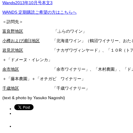
Wands2013年10月号本文3
WANDS 定期購読ご希望の方はこちらへ
＜訪問先＞
富良野地区
「ふらのワイン」
小樽および浦臼地区
「北海道ワイン」（鶴沼ワイナリー、おた
岩見沢地区
「ナカザワヴィンヤード」、「１０R（トアー
＋「ドメーヌ・イレンカ」
余市地区
「余市ワイナリー」、「木村農園」、「ドメー
＋「藤本農園」＋「オチガビ ワイナリー」
千歳地区
「千歳ワイナリー」
(text & photo by Yasuko Nagoshi)