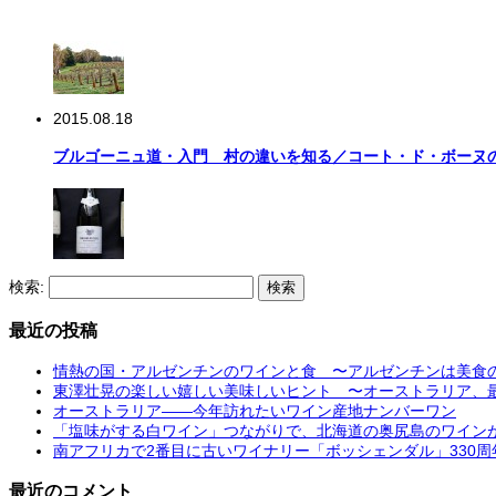
2015.08.18
ブルゴーニュ道・入門 村の違いを知る／コート・ド・ボーヌ
検索:
最近の投稿
情熱の国・アルゼンチンのワインと食 〜アルゼンチンは美食
東澤壮晃の楽しい嬉しい美味しいヒント 〜オーストラリア、
オーストラリア――今年訪れたいワイン産地ナンバーワン
「塩味がする白ワイン」つながりで、北海道の奥尻島のワインが！ 〜OKUS
南アフリカで2番目に古いワイナリー「ボッシェンダル」330
最近のコメント