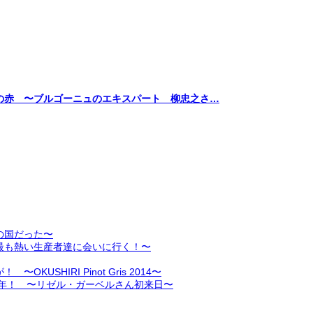
の赤 〜ブルゴーニュのエキスパート 柳忠之さ…
の国だった〜
最も熱い生産者達に会いに行く！〜
HIRI Pinot Gris 2014〜
周年！ 〜リゼル・ガーベルさん初来日〜