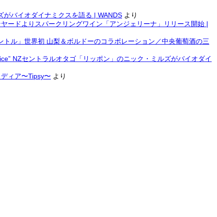
ルズがバイオダイナミクスを語る | WANDS
より
ヤードよりスパークリングワイン「アンジェリーナ」リリース開始 |
ントル」世界初 山梨＆ボルドーのコラボレーション／中央葡萄酒の三
rm Voice” NZセントラルオタゴ「リッポン」のニック・ミルズがバイオダイ
ィア〜Tipsy〜
より