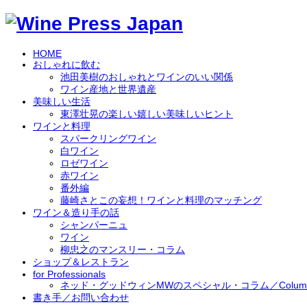
HOME
おしゃれに飲む
池田美樹のおしゃれとワインのいい関係
ワイン産地と世界遺産
美味しい生活
東澤壮晃の楽しい嬉しい美味しいヒント
ワインと料理
スパークリングワイン
白ワイン
ロゼワイン
赤ワイン
番外編
藤崎さとこの妄想！ワインと料理のマッチング
ワイン＆造り手の話
シャンパーニュ
ワイン
柳忠之のマンスリー・コラム
ショップ＆レストラン
for Professionals
ネッド・グッドウィンMWのスペシャル・コラム／Column by 
書き手／お問い合わせ