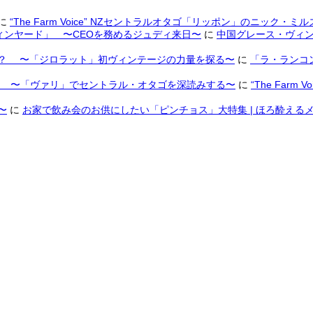
に
“The Farm Voice” NZセントラルオタゴ「リッポン」のニック・ミ
ンヤード」 〜CEOを務めるジュディ来日〜
に
中国グレース・ヴィン
は？ 〜「ジロラット」初ヴィンテージの力量を探る〜
に
「ラ・ランコ
ノ 〜「ヴァリ」でセントラル・オタゴを深読みする〜
に
“The Fa
〜
に
お家で飲み会のお供にしたい「ピンチョス」大特集 | ほろ酔えるメデ