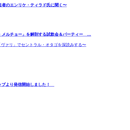
任者のエンリケ・ティラド氏に聞く〜
・メルチョー」を解剖する試飲会＆パーティー …
「ヴァリ」でセントラル・オタゴを深読みする〜
エッブより発信開始しました！