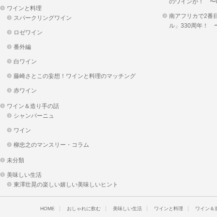
のワインが！ 〜OKUS
ワインと料理
南アフリカで2番
スパークリングワイン
ル」330周年！
ロゼワイン
番外編
白ワイン
藤崎さとこの妄想！ワインと料理のマッチング
赤ワイン
ワイン＆造り手の話
シャンパーニュ
ワイン
柳忠之のマンスリー・コラム
未分類
美味しい生活
東澤壮晃の楽しい嬉しい美味しいヒント
HOME
おしゃれに飲む
美味しい生活
ワインと料理
ワイン＆