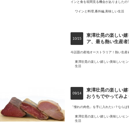
インと食を垣間見る機会がありましたの
ワインと料理
,
番外編
,
美味しい生活
東澤壮晃の楽しい嬉
10/15
ア、最も熱い生産者
今話題の産地オーストラリア！熱い生産
東澤壮晃の楽しい嬉しい美味しいヒン
生活
東澤壮晃の楽しい嬉
09/14
おうちでやってみよ
「憧れの肉色」を手に入れたい？ならば
東澤壮晃の楽しい嬉しい美味しいヒン
生活