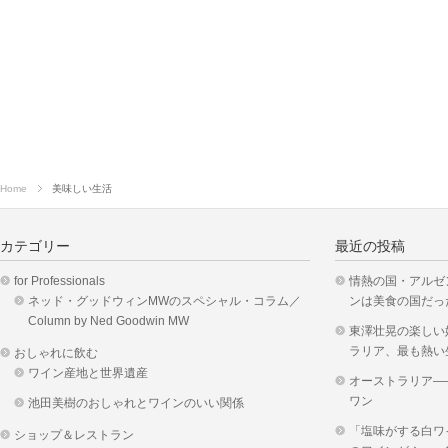
Home
美味しい生活
カテゴリー
最近の投稿
for Professionals
情熱の国・アルゼ
ネッド・グッドウィンMWのスペシャル・コラム／
ンは美食の国だっ
Column by Ned Goodwin MW
東澤壮晃の楽しい
ラリア、最も熱い
おしゃれに飲む
ワイン産地と世界遺産
オーストラリア―
ワン
池田美樹のおしゃれとワインのいい関係
「塩味がする白ワ
ショップ＆レストラン