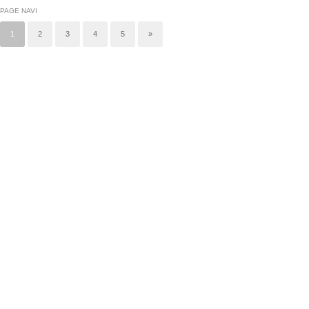
PAGE NAVI
1
2
3
4
5
»