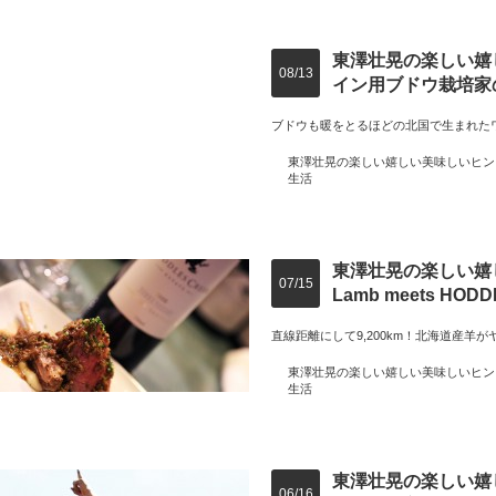
東澤壮晃の楽しい嬉
08/13
イン用ブドウ栽培家
ブドウも暖をとるほどの北国で生まれた
東澤壮晃の楽しい嬉しい美味しいヒン
生活
東澤壮晃の楽しい嬉し
07/15
Lamb meets HOD
直線距離にして9,200km！北海道産羊
東澤壮晃の楽しい嬉しい美味しいヒン
生活
東澤壮晃の楽しい嬉
06/16