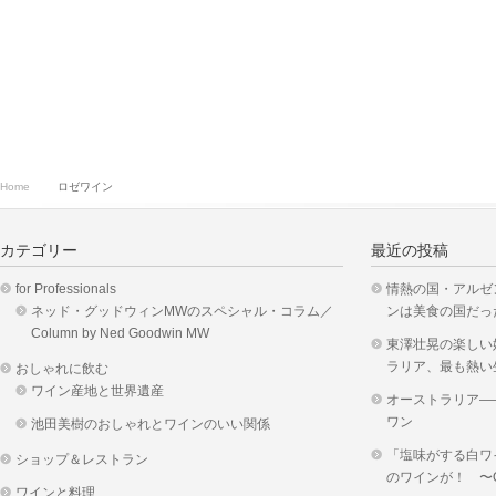
Home
ロゼワイン
カテゴリー
最近の投稿
for Professionals
情熱の国・アルゼ
ネッド・グッドウィンMWのスペシャル・コラム／
ンは美食の国だっ
Column by Ned Goodwin MW
東澤壮晃の楽しい
ラリア、最も熱い
おしゃれに飲む
ワイン産地と世界遺産
オーストラリア―
ワン
池田美樹のおしゃれとワインのいい関係
「塩味がする白ワ
ショップ＆レストラン
のワインが！ 〜OKUS
ワインと料理