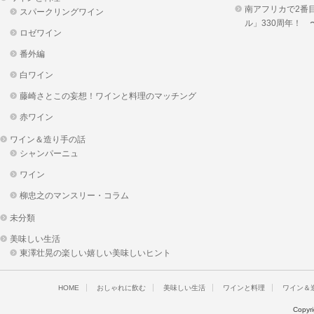
南アフリカで2番
スパークリングワイン
ル」330周年！
ロゼワイン
番外編
白ワイン
藤崎さとこの妄想！ワインと料理のマッチング
赤ワイン
ワイン＆造り手の話
シャンパーニュ
ワイン
柳忠之のマンスリー・コラム
未分類
美味しい生活
東澤壮晃の楽しい嬉しい美味しいヒント
HOME
おしゃれに飲む
美味しい生活
ワインと料理
ワイン＆
Copyr