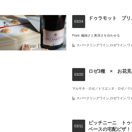
ドゥラモット ブリ
03/24
Point: 繊細さと奥深さを合わせる
スパークリングワイン
,
ロゼワイン
,
ワ
ロゼ3種 × お花
03/20
マルサネ・ロゼ／トリエンヌ・ロゼ／ク
スパークリングワイン
,
ロゼワイン
,
ワ
ピッチニーニ トゥ
03/11
ベースの宅配ピザ！