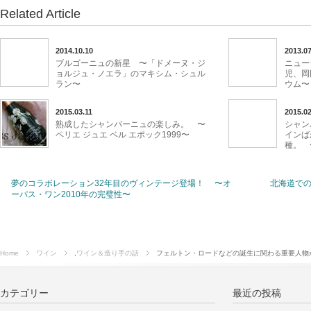
Related Article
2014.10.10
2013.07
ブルゴーニュの新星 〜「ドメーヌ・ジ
ニュー
ョルジュ・ノエラ」のマキシム・シュル
児、岡
ラン〜
ウム〜
2015.03.11
2015.02
熟成したシャンパーニュの楽しみ。 〜
シャン
ペリエ ジュエ ベル エポック1999〜
インば
種。 
夢のコラボレーション32年目のヴィンテージ登場！ 〜オ
北海道で
ーパス・ワン2010年の完璧性〜
Home
ワイン
,
ワイン＆造り手の話
フェルトン・ロードなどの誕生に関わる重要人物
カテゴリー
最近の投稿