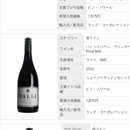
主要ブドウ品種
ピノ・ノワール
希望小売価格
7,875円
輸入元／販売店
ラック・コーポレーション
カテゴリー
赤ワイン
バノックバーン・ヴィンヤード ピ
ワイン名
Pinot Noir
生産者名
ヴァリ Valli
生産年
2012
産地
ニュージーランド／セント
主要ブドウ品
ピノ・ノワール
種
希望小売価格
7,875円
輸入元／販売
ラック・コーポレーション
店
カテゴリー
赤ワイン