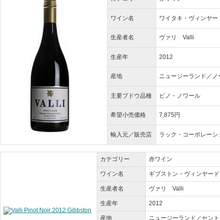
ワイン名
ワイタキ・ヴィンヤード ピノ・
生産者名
ヴァリ Valli
生産年
2012
産地
ニュージーランド／ノ
主要ブドウ品種
ピノ・ノワール
希望小売価格
7,875円
輸入元／販売店
ラック・コーポレーシ
カテゴリー
赤ワイン
ワイン名
ギブストン・ヴィンヤード ピノ・ノ
生産者名
ヴァリ Valli
生産年
2012
産地
ニュージーランド／セント