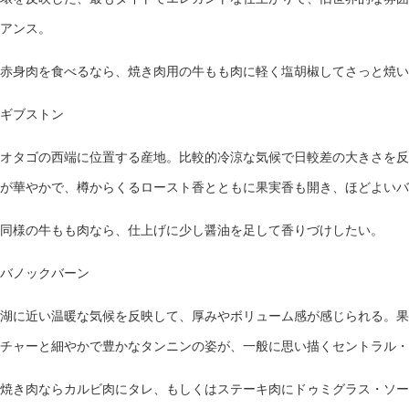
アンス。
赤身肉を食べるなら、焼き肉用の牛もも肉に軽く塩胡椒してさっと焼い
ギブストン
オタゴの西端に位置する産地。比較的冷涼な気候で日較差の大きさを反
が華やかで、樽からくるロースト香とともに果実香も開き、ほどよいバ
同様の牛もも肉なら、仕上げに少し醤油を足して香りづけしたい。
バノックバーン
湖に近い温暖な気候を反映して、厚みやボリューム感が感じられる。果
チャーと細やかで豊かなタンニンの姿が、一般に思い描くセントラル・
焼き肉ならカルビ肉にタレ、もしくはステーキ肉にドゥミグラス・ソー