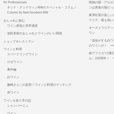
for Professionals
情熱の国・アルゼ
ネッド・グッドウィンMWのスペシャル・コラム／
ンは美食の国だっ
Column by Ned Goodwin MW
東澤壮晃の楽しい
ラリア、最も熱い
おしゃれに飲む
ワイン産地と世界遺産
オーストラリア―
ワン
池田美樹のおしゃれとワインのいい関係
「塩味がする白ワ
ショップ＆レストラン
のワインが！ 〜OKUS
ワインと料理
南アフリカで2番
スパークリングワイン
ル」330周年！
ロゼワイン
番外編
白ワイン
藤崎さとこの妄想！ワインと料理のマッチング
赤ワイン
ワイン＆造り手の話
シャンパーニュ
ワイン