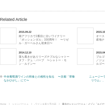
Related Article
2015.09.22
2015.10
南アフリカで2番目に古いワイナリー
オース
「ボッシェンダル」330周年！ 〜リゼ
産地ナ
ル・ガーベルさん初来日〜
2014.12.10
2015.04
落ち着きがありリーズナブルなシャトー
ブルゴ
ヌフ・デュ・パープ 〜シャトー・モ
／ジュ
ン・ルドン〜
ルゴー
中央葡萄酒ワインの和食との相性を知る 〜京都「草喰
ニュージー
なかひがし」にて〜
リウム」
Home
シャンパーニュ
,
ワイン＆造り手の話
最古のシャンパーニュ・メゾン「ルイナ