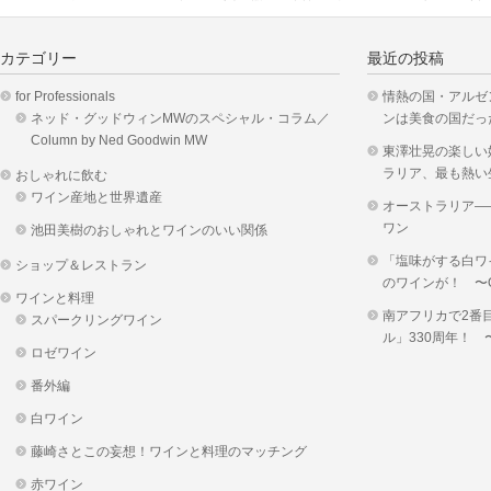
カテゴリー
最近の投稿
for Professionals
情熱の国・アルゼ
ネッド・グッドウィンMWのスペシャル・コラム／
ンは美食の国だっ
Column by Ned Goodwin MW
東澤壮晃の楽しい
ラリア、最も熱い
おしゃれに飲む
ワイン産地と世界遺産
オーストラリア―
ワン
池田美樹のおしゃれとワインのいい関係
「塩味がする白ワ
ショップ＆レストラン
のワインが！ 〜OKUS
ワインと料理
南アフリカで2番
スパークリングワイン
ル」330周年！
ロゼワイン
番外編
白ワイン
藤崎さとこの妄想！ワインと料理のマッチング
赤ワイン