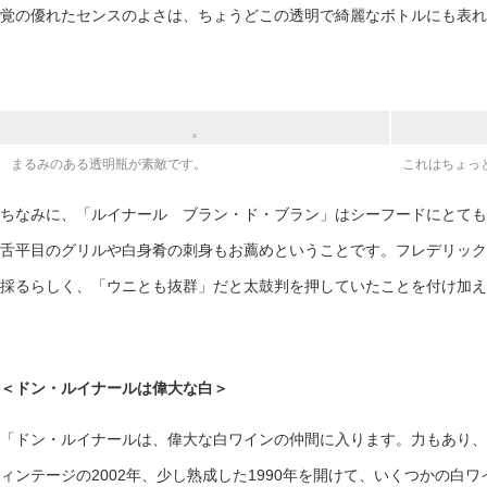
覚の優れたセンスのよさは、ちょうどこの透明で綺麗なボトルにも表れ
まるみのある透明瓶が素敵です。
これはちょっ
ちなみに、「ルイナール ブラン・ド・ブラン」はシーフードにとても
舌平目のグリルや白身肴の刺身もお薦めということです。フレデリック
採るらしく、「ウニとも抜群」だと太鼓判を押していたことを付け加え
＜ドン・ルイナールは偉大な白＞
「ドン・ルイナールは、偉大な白ワインの仲間に入ります。力もあり、
ィンテージの2002年、少し熟成した1990年を開けて、いくつかの白