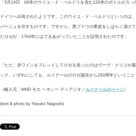
「3月14日 60本のウイユ・ド・ペルドリを含む120本のボトルが入
ドイツへ出荷されたようです。このウイユ・ド・ペルドリというのは、
パーニュを示すものです。ですから、黒ブドウの果皮をしばらく漬けて
たロゼが、1764年にはできあがっていたことが証明されたのです。
「ただ、赤ワインをブレンドしてロゼを造ったのはヴーヴ・クリコが最
ック。いずれにしても、ルイナールのロゼ誕生から250周年というこ
（輸入元：MHD モエ ヘネシー ディアジオ／
ルイナールのページ
）
(text & photo by Yasuko Nagoshi)