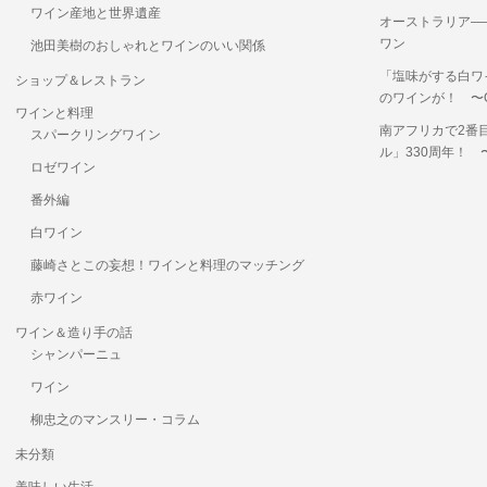
ワイン産地と世界遺産
オーストラリア―
ワン
池田美樹のおしゃれとワインのいい関係
「塩味がする白ワ
ショップ＆レストラン
のワインが！ 〜OKUS
ワインと料理
南アフリカで2番
スパークリングワイン
ル」330周年！
ロゼワイン
番外編
白ワイン
藤崎さとこの妄想！ワインと料理のマッチング
赤ワイン
ワイン＆造り手の話
シャンパーニュ
ワイン
柳忠之のマンスリー・コラム
未分類