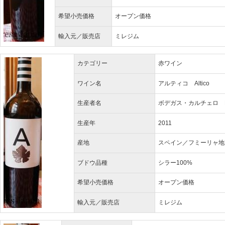
希望小売価格
オープン価格
輸入元／販売店
ミレジム
カテゴリー
赤ワイン
ワイン名
アルティコ Altico
生産者名
ボデガス・カルチェロ Bode
生産年
2011
産地
スペイン／フミーリャ地
ブドウ品種
シラー100%
希望小売価格
オープン価格
輸入元／販売店
ミレジム