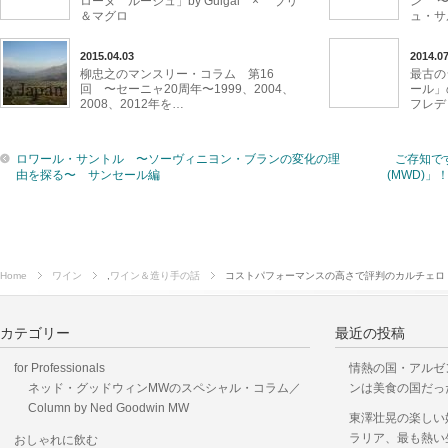
ローヌ ルージュ」by Guigal × ブリ
ン 〜
＆マグロ
ュ・サ
2015.04.03
2014.07
柳忠之のマンスリー・コラム 第16
最古の
回 〜セーニャ20周年〜1999、2004、
ール」
2008、2012年を…
フレデ
ロワール・サントル 〜ソーヴィニヨン・ブランの変化の理
ご存知で
由を探る〜 サンセール編
(MWD)
Home
ワイン
,
ワイン＆造り手の話
コストパフォーマンスの高さで評判のカルチェロ
カテゴリー
最近の投稿
for Professionals
情熱の国・アルゼ
ネッド・グッドウィンMWのスペシャル・コラム／
ンは美食の国だっ
Column by Ned Goodwin MW
東澤壮晃の楽しい
ラリア、最も熱い
おしゃれに飲む