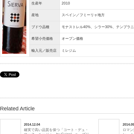
生産年
2010
産地
スペイン／フミーリャ地方
ブドウ品種
モナストレル40%、シラー30%、テンプラニ
希望小売価格
オープン価格
輸入元／販売店
ミレジム
Related Article
2014.12.04
2014.05
確実で高い品質を保つ「コート・デュ・
ロマン