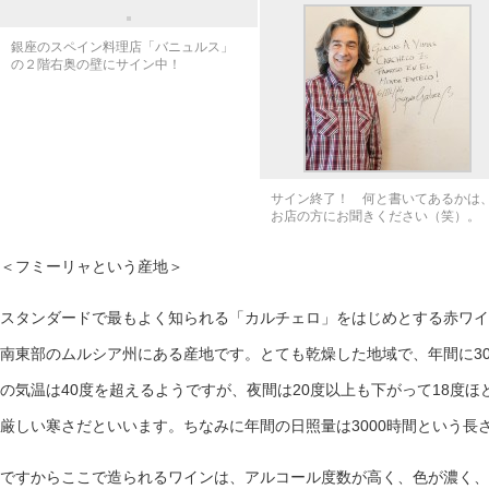
銀座のスペイン料理店「バニュルス」
の２階右奥の壁にサイン中！
サイン終了！ 何と書いてあるかは
お店の方にお聞きください（笑）。
＜フミーリャという産地＞
スタンダードで最もよく知られる「カルチェロ」をはじめとする赤ワイ
南東部のムルシア州にある産地です。とても乾燥した地域で、年間に3
の気温は40度を超えるようですが、夜間は20度以上も下がって18度
厳しい寒さだといいます。ちなみに年間の日照量は3000時間という長
ですからここで造られるワインは、アルコール度数が高く、色が濃く、