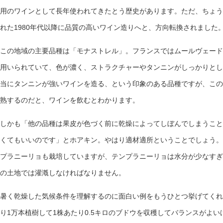
用のワインとして長年使われてきたとう歴史があります。ただ、ちょう
れた1980年代以降に品質の高いワイン造りへと、方向転換されました
この地域の主要品種は「モナストレル」。フランスではムールヴェード
用いられていて、色が濃く、ストラクチャーやタンニンがしっかりとし
当にタンニンが強いワインを造る、という印象のある品種ですが、この
熟するのだと、ワインを飲むとわかります。
しかも「他の品種は果皮が色づく前に乾燥によってしぼんでしまうこと
くてもいいのです」とホアキン。やはり適材適所ということでしょう。
プラニーリョも栽培していますが、テンプラニーリョは水分が少なすぎ
の土地では灌漑しなければなりません。
暑く乾燥した気候条件を理解するのに面白い例をもうひとつ挙げてくれ
り1万本植樹して1株あたり0.5キロのブドウを収穫してバランスがよ