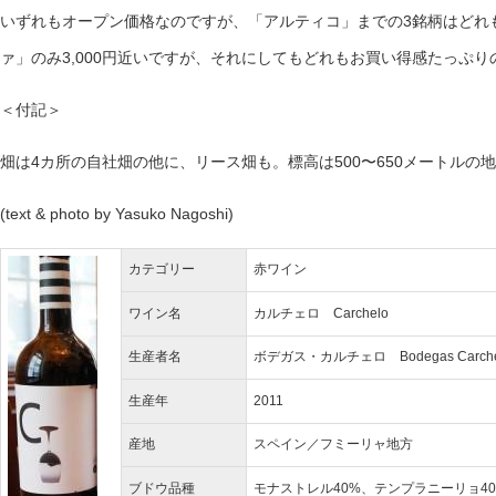
いずれもオープン価格なのですが、「アルティコ」までの3銘柄はどれも
ァ」のみ3,000円近いですが、それにしてもどれもお買い得感たっぷ
＜付記＞
畑は4カ所の自社畑の他に、リース畑も。標高は500〜650メートルの
(text & photo by Yasuko Nagoshi)
カテゴリー
赤ワイン
ワイン名
カルチェロ Carchelo
生産者名
ボデガス・カルチェロ Bodegas Carche
生産年
2011
産地
スペイン／フミーリャ地方
ブドウ品種
モナストレル40%、テンプラニーリョ4