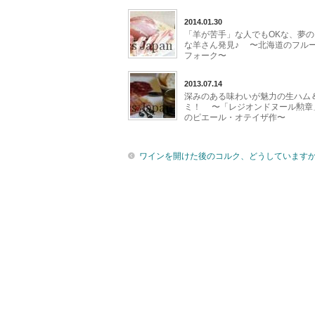
2014.01.30
「羊が苦手」な人でもOKな、夢の
な羊さん発見♪ 〜北海道のフル
フォーク〜
2013.07.14
深みのある味わいが魅力の生ハム
ミ！ 〜「レジオンドヌール勲章
のピエール・オテイザ作〜
ワインを開けた後のコルク、どうしています