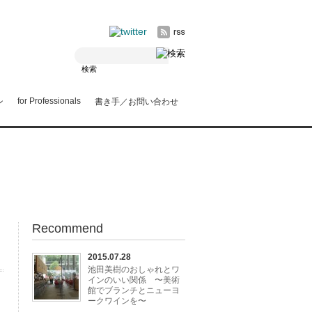
for Professionals
ン
書き手／お問い合わせ
Recommend
2015.07.28
池田美樹のおしゃれとワ
インのいい関係 〜美術
館でブランチとニューヨ
ークワインを〜