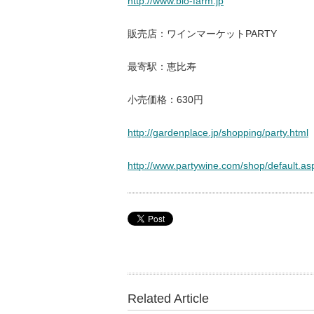
http://www.bio-farm.jp
販売店：ワインマーケットPARTY
最寄駅：恵比寿
小売価格：630円
http://gardenplace.jp/shopping/party.html
http://www.partywine.com/shop/default.as
Related Article