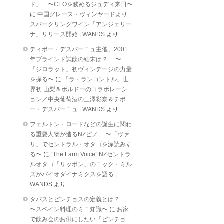
ド」 〜CEOを務めるジュディ来日〜
に
中国グレース・ヴィンヤードより
スパークリングワイン「アンジェリー
ナ」リリース開始 | WANDS
より
ティボー・デスパーニュ主催、2001
年ブラインド試飲の結末は？ 〜
「ジロラット」初ヴィンテージの力量
を探る〜
に
「ラ・ランコントル」世
界初 山梨＆ボルドーのコラボレーシ
ョン／中央葡萄酒の三澤彩奈＆チボ
ー・デスパーニュ | WANDS
より
フェルトン・ロードなどの誕生に関わ
る重要人物が造るNZピノ 〜「ヴァ
リ」でセントラル・オタゴを深読みす
る〜
に
“The Farm Voice” NZセントラ
ルオタゴ「リッポン」のニック・ミル
ズがバイオダイナミクスを語る |
WANDS
より
タパスとピンチョスの定義とは？
〜スペイン料理のミニ知識〜
に
お家
で飲み会のお供にしたい「ピンチョ