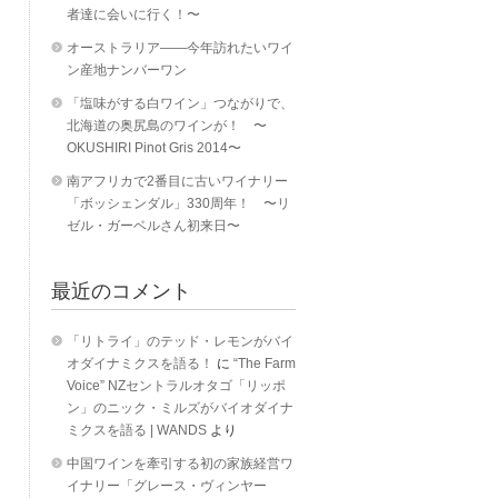
者達に会いに行く！〜
オーストラリア――今年訪れたいワイ
ン産地ナンバーワン
「塩味がする白ワイン」つながりで、
北海道の奥尻島のワインが！ 〜
OKUSHIRI Pinot Gris 2014〜
南アフリカで2番目に古いワイナリー
「ボッシェンダル」330周年！ 〜リ
ゼル・ガーベルさん初来日〜
最近のコメント
「リトライ」のテッド・レモンがバイ
オダイナミクスを語る！
に
“The Farm
Voice” NZセントラルオタゴ「リッポ
ン」のニック・ミルズがバイオダイナ
ミクスを語る | WANDS
より
中国ワインを牽引する初の家族経営ワ
イナリー「グレース・ヴィンヤー