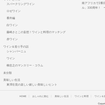
南アフリカで2番
スパークリングワイン
ル」330周年！
ロゼワイン
番外編
白ワイン
藤崎さとこの妄想！ワインと料理のマッチング
赤ワイン
ワイン＆造り手の話
シャンパーニュ
ワイン
柳忠之のマンスリー・コラム
未分類
美味しい生活
東澤壮晃の楽しい嬉しい美味しいヒント
HOME
おしゃれに飲む
美味しい生活
ワインと料理
ワイン＆
Copyr