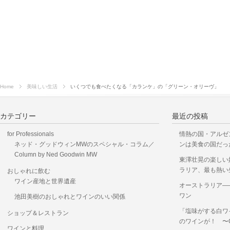
Home
美味しい生活
いくつでも食べたくなる「カランケ」の「グリーン・オリーヴ」
カテゴリー
最近の投稿
for Professionals
情熱の国・アルゼ
ネッド・グッドウィンMWのスペシャル・コラム／
ンは美食の国だっ
Column by Ned Goodwin MW
東澤壮晃の楽しい
ラリア、最も熱い
おしゃれに飲む
ワイン産地と世界遺産
オーストラリア―
ワン
池田美樹のおしゃれとワインのいい関係
「塩味がする白ワ
ショップ＆レストラン
のワインが！ 〜OKUS
ワインと料理