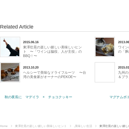
Related Article
2015.06.16
2013.06
東澤壮晃の楽しい嬉しい美味しいヒン
ワイン
ト 〜「ワインは脇役、人が主役」の
の「豚
BBQ！〜
2013.10.20
2015.01
ヘルシーで美味なドライフルーツ 〜台
九州の
湾の美食家がオーナーのPEKOE〜
＆プラ
秋の夜長に マデイラ × チョコクッキー
マグナムボ
Home
東澤壮晃の楽しい嬉しい美味しいヒント
,
美味しい生活
東澤壮晃の楽しい嬉し