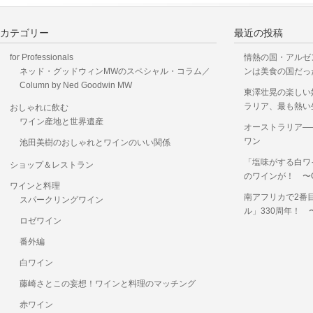
カテゴリー
最近の投稿
for Professionals
情熱の国・アルゼ
ネッド・グッドウィンMWのスペシャル・コラム／
ンは美食の国だっ
Column by Ned Goodwin MW
東澤壮晃の楽しい
ラリア、最も熱い
おしゃれに飲む
ワイン産地と世界遺産
オーストラリア―
ワン
池田美樹のおしゃれとワインのいい関係
「塩味がする白ワ
ショップ＆レストラン
のワインが！ 〜OKUS
ワインと料理
南アフリカで2番
スパークリングワイン
ル」330周年！
ロゼワイン
番外編
白ワイン
藤崎さとこの妄想！ワインと料理のマッチング
赤ワイン