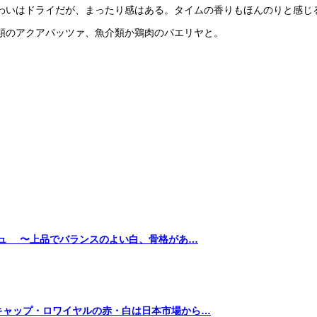
わいはドライだが、まったり感はある。タイムの香りもほんのりと感じ
類のアクアパッツァ、魚介類か鶏肉のパエリヤと。
ニュ 〜上品でバランスのよい白、骨格があ…
キャップ・ロワイヤルの赤・白は日本市場から…