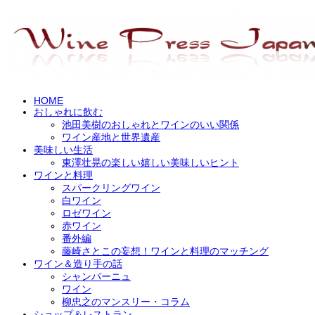
HOME
おしゃれに飲む
池田美樹のおしゃれとワインのいい関係
ワイン産地と世界遺産
美味しい生活
東澤壮晃の楽しい嬉しい美味しいヒント
ワインと料理
スパークリングワイン
白ワイン
ロゼワイン
赤ワイン
番外編
藤崎さとこの妄想！ワインと料理のマッチング
ワイン＆造り手の話
シャンパーニュ
ワイン
柳忠之のマンスリー・コラム
ショップ＆レストラン