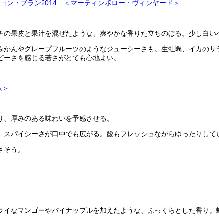
ヨン・ブラン2014 ＜マーティンボロー・ヴィンヤード＞
チの果皮と果汁を混ぜたような、爽やかな香りた立ちのぼる。少し白い
みかんやグレープフルーツのようなジューシーさも。生牡蠣、イカのサ
ピーさを感じる若さがとても心地よい。
ロム＞
り、厚みのある味わいを予感させる。
、スパイシーさが口中でも広がる。酸もフレッシュながらゆったりして
さそう。
ライなマンゴーやパイナップルを加えたような、ふっくらとした香り。