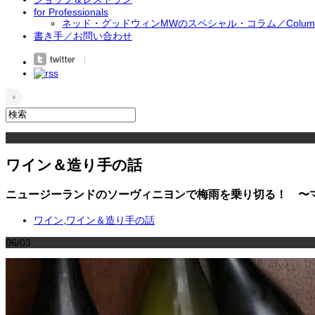
for Professionals
ネッド・グッドウィンMWのスペシャル・コラム／Column by 
書き手／お問い合わせ
ワイン＆造り手の話
ニュージーランドのソーヴィニヨンで梅雨を乗り切る！ 〜
ワイン
,
ワイン＆造り手の話
06/03