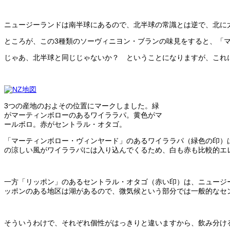
ニュージーランドは南半球にあるので、北半球の常識とは逆で、北に
ところが、この3種類のソーヴィニヨン・ブランの味見をすると、「
じゃあ、北半球と同じじゃないか？ ということになりますが、これ
3つの産地のおよその位置にマークしました。緑
がマーティンボローのあるワイララパ。黄色がマ
ールボロ。赤がセントラル・オタゴ。
「マーティンボロー・ヴィンヤード」のあるワイララパ（緑色の印）
の涼しい風がワイララパには入り込んでくるため、白も赤も比較的エ
一方「リッポン」のあるセントラル・オタゴ（赤い印）は、ニュージ
ッポンのある地区は湖があるので、微気候という部分では一般的なセ
そういうわけで、それぞれ個性がはっきりと違いますから、飲み分け