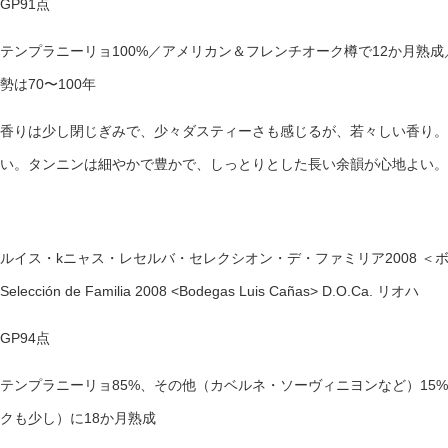
GP91点
テンプラニーリョ100%／アメリカン＆フレンチオーク樽で12か月熟
勢は70〜100年
香りは少し閉じぎみで、少々ダスティーさも感じるが、若々しい香り。
い。タンニンは細やかで豊かで、しっとりとした長い余韻が心地よい。
ルイス・kニャス・レセルバ・セレクシオン・デ・ファミリア2008 ＜ボデ
Selección de Familia 2008 <Bodegas Luis Cañas> D.O.Ca. リオハ
GP94点
テンプラニーリョ85%、その他（カベルネ・ソーヴィニヨンなど）15
クも少し）に18か月熟成