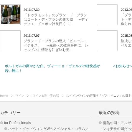
2013.07.30
2013.06
「ドゥラモット」のブラン・ド・ブラン
「ブラ
はコート・デ・ブランの集大成 〜ディ
ト・デ
ディエ・ドゥポン社長曰く「…
造られ
2013.07.07
2015.03
ブラン・ド・ブランの達人「ピエール・
熟成し
ペテルス」 〜先達への敬意を胸に、シ
ペリエ
ャルドネに情熱を注ぎ込む男…
ポルトガルの爽やかな白、ヴィーニョ・ヴェルデの軽快感が
＜お知らせ＞
若い層に！
Home
ワイン
,
ワイン＆造り手の話
スペインワインの評価本「ギア・ペニン」の日本
カテゴリー
最近の投稿
for Professionals
情熱の国・アルゼ
ネッド・グッドウィンMWのスペシャル・コラム／
ンは美食の国だっ