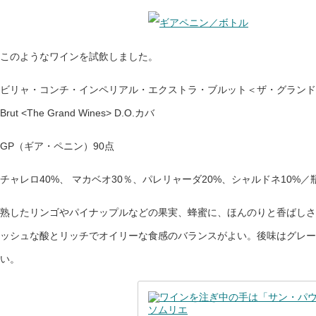
このようなワインを試飲しました。
ビリャ・コンチ・インペリアル・エクストラ・ブルット＜ザ・グランド・ワインズ＞ Vi
Brut <The Grand Wines> D.O.カバ
GP（ギア・ペニン）90点
チャレロ40%、 マカベオ30％、パレリャーダ20%、シャルドネ10%／
熟したリンゴやパイナップルなどの果実、蜂蜜に、ほんのりと香ばしさ
ッシュな酸とリッチでオイリーな食感のバランスがよい。後味はグレー
い。