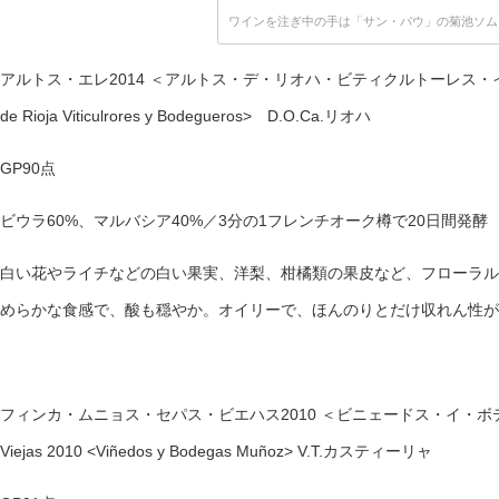
ワインを注ぎ中の手は「サン・パウ」の菊池ソム
アルトス・エレ2014 ＜アルトス・デ・リオハ・ビティクルトーレス・イ・ボデゲ
de Rioja Viticulrores y Bodegueros> D.O.Ca.リオハ
GP90点
ビウラ60%、マルバシア40%／3分の1フレンチオーク樽で20日間発酵
白い花やライチなどの白い果実、洋梨、柑橘類の果皮など、フローラル
めらかな食感で、酸も穏やか。オイリーで、ほんのりとだけ収れん性が
フィンカ・ムニョス・セパス・ビエハス2010 ＜ビニェードス・イ・ボデガス・
Viejas 2010 <Viñedos y Bodegas Muñoz> V.T.カスティーリャ