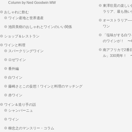
Column by Ned Goodwin MW
東澤壮晃の楽しい
ラリア、最も熱い
おしゃれに飲む
ワイン産地と世界遺産
オーストラリア―
ワン
池田美樹のおしゃれとワインのいい関係
「塩味がする白ワ
ショップ＆レストラン
のワインが！ 〜OKUS
ワインと料理
南アフリカで2番
スパークリングワイン
ル」330周年！
ロゼワイン
番外編
白ワイン
藤崎さとこの妄想！ワインと料理のマッチング
赤ワイン
ワイン＆造り手の話
シャンパーニュ
ワイン
柳忠之のマンスリー・コラム