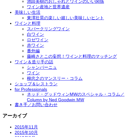
池田美樹のおしゃれとワインのいい関係
ワイン産地と世界遺産
美味しい生活
東澤壮晃の楽しい嬉しい美味しいヒント
ワインと料理
スパークリングワイン
白ワイン
ロゼワイン
赤ワイン
番外編
藤崎さとこの妄想！ワインと料理のマッチング
ワイン＆造り手の話
シャンパーニュ
ワイン
柳忠之のマンスリー・コラム
ショップ＆レストラン
for Professionals
ネッド・グッドウィンMWのスペシャル・コラム／
Column by Ned Goodwin MW
書き手／お問い合わせ
アーカイブ
2015年11月
2015年10月