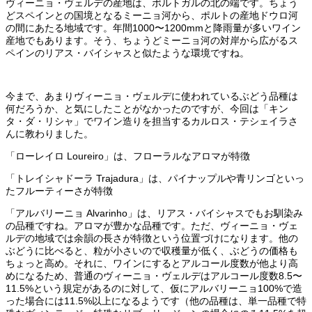
ヴィーニョ・ヴェルデの産地は、ポルトガルの北の端です。ちょう
どスペインとの国境となるミーニョ河から、ポルトの産地ドウロ河
の間にあたる地域です。年間1000〜1200mmと降雨量が多いワイン
産地でもあります。そう、ちょうどミーニョ河の対岸から広がるス
ペインのリアス・バイシャスと似たような環境ですね。
今まで、あまりヴィーニョ・ヴェルデに使われているぶどう品種は
何だろうか、と気にしたことがなかったのですが、今回は「キン
タ・ダ・リシャ」でワイン造りを担当するカルロス・テシェイラさ
んに教わりました。
「ローレイロ Loureiro」は、フローラルなアロマが特徴
「トレイシャドーラ Trajadura」は、パイナップルや青リンゴといっ
たフルーティーさが特徴
「アルバリーニョ Alvarinho」は、リアス・バイシャスでもお馴染み
の品種ですね。アロマが豊かな品種です。ただ、ヴィーニョ・ヴェ
ルデの地域では余韻の長さが特徴という位置づけになります。他の
ぶどうに比べると、粒が小さいので収穫量が低く、ぶどうの価格も
ちょっと高め。それに、ワインにするとアルコール度数が他より高
めになるため、普通のヴィーニョ・ヴェルデはアルコール度数8.5〜
11.5%という規定があるのに対して、仮にアルバリーニョ100%で造
った場合には11.5%以上になるようです（他の品種は、単一品種で特