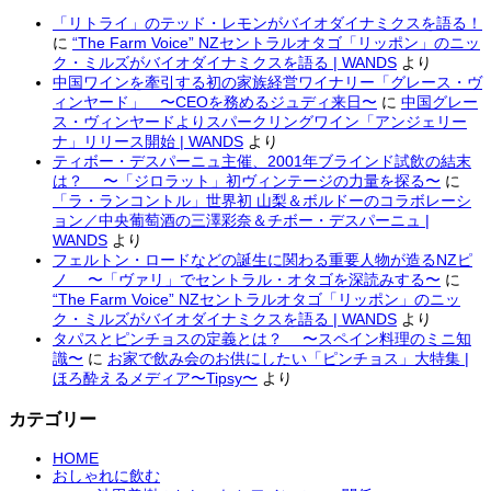
「リトライ」のテッド・レモンがバイオダイナミクスを語る！
に
“The Farm Voice” NZセントラルオタゴ「リッポン」のニッ
ク・ミルズがバイオダイナミクスを語る | WANDS
より
中国ワインを牽引する初の家族経営ワイナリー「グレース・ヴ
ィンヤード」 〜CEOを務めるジュディ来日〜
に
中国グレー
ス・ヴィンヤードよりスパークリングワイン「アンジェリー
ナ」リリース開始 | WANDS
より
ティボー・デスパーニュ主催、2001年ブラインド試飲の結末
は？ 〜「ジロラット」初ヴィンテージの力量を探る〜
に
「ラ・ランコントル」世界初 山梨＆ボルドーのコラボレーシ
ョン／中央葡萄酒の三澤彩奈＆チボー・デスパーニュ |
WANDS
より
フェルトン・ロードなどの誕生に関わる重要人物が造るNZピ
ノ 〜「ヴァリ」でセントラル・オタゴを深読みする〜
に
“The Farm Voice” NZセントラルオタゴ「リッポン」のニッ
ク・ミルズがバイオダイナミクスを語る | WANDS
より
タパスとピンチョスの定義とは？ 〜スペイン料理のミニ知
識〜
に
お家で飲み会のお供にしたい「ピンチョス」大特集 |
ほろ酔えるメディア〜Tipsy〜
より
カテゴリー
HOME
おしゃれに飲む