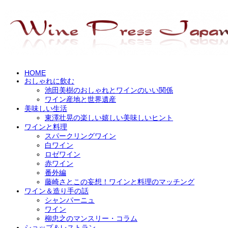
HOME
おしゃれに飲む
池田美樹のおしゃれとワインのいい関係
ワイン産地と世界遺産
美味しい生活
東澤壮晃の楽しい嬉しい美味しいヒント
ワインと料理
スパークリングワイン
白ワイン
ロゼワイン
赤ワイン
番外編
藤崎さとこの妄想！ワインと料理のマッチング
ワイン＆造り手の話
シャンパーニュ
ワイン
柳忠之のマンスリー・コラム
ショップ＆レストラン