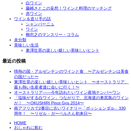
白ワイン
藤崎さとこの妄想！ワインと料理のマッチング
赤ワイン
ワイン＆造り手の話
シャンパーニュ
ワイン
柳忠之のマンスリー・コラム
未分類
美味しい生活
東澤壮晃の楽しい嬉しい美味しいヒント
最近の投稿
情熱の国・アルゼンチンのワインと食 〜アルゼンチンは美食
の国だった〜
東澤壮晃の楽しい嬉しい美味しいヒント 〜オーストラリア、
最も熱い生産者達に会いに行く！〜
オーストラリア――今年訪れたいワイン産地ナンバーワン
「塩味がする白ワイン」つながりで、北海道の奥尻島のワイン
が！ 〜OKUSHIRI Pinot Gris 2014〜
南アフリカで2番目に古いワイナリー「ボッシェンダル」330
周年！ 〜リゼル・ガーベルさん初来日〜
HOME
おしゃれに飲む