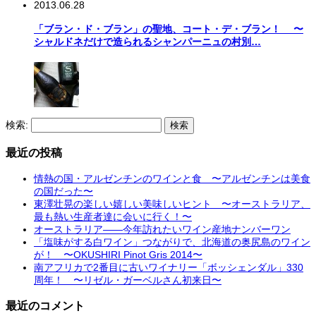
2013.06.28
「ブラン・ド・ブラン」の聖地、コート・デ・ブラン！ 〜
シャルドネだけで造られるシャンパーニュの村別…
検索:
最近の投稿
情熱の国・アルゼンチンのワインと食 〜アルゼンチンは美食
の国だった〜
東澤壮晃の楽しい嬉しい美味しいヒント 〜オーストラリア、
最も熱い生産者達に会いに行く！〜
オーストラリア――今年訪れたいワイン産地ナンバーワン
「塩味がする白ワイン」つながりで、北海道の奥尻島のワイン
が！ 〜OKUSHIRI Pinot Gris 2014〜
南アフリカで2番目に古いワイナリー「ボッシェンダル」330
周年！ 〜リゼル・ガーベルさん初来日〜
最近のコメント