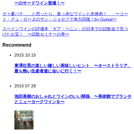
ーのサードワイン登場！〜
少々夏バテ……と思ったら、真っ赤なワインと赤身肉！ 〜コー
ト・デュ・ローヌのサン・ジョセフで体力回復！by Guigal〜
スペインワインの評価本「ギア・ペニン」の日本での試飲会で見つ
けたお宝！ 〜試飲セミナーの巻〜
Recommend
2015.10.15
東澤壮晃の楽しい嬉しい美味しいヒント 〜オーストラリア、
最も熱い生産者達に会いに行く！〜
2015.07.28
池田美樹のおしゃれとワインのいい関係 〜美術館でブランチ
とニューヨークワインを〜