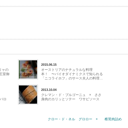
2015.06.15
リャの
オーストリアのナチュラルな料理
王室御
本！ 〜バイオダイナミクスで知られる
「ニコライホフ」のサース夫人の料理…
2013.10.04
クレマン・ド・ブルゴーニュ × ささ
・バロ
身肉のカリッとソテー ワサビソース
クロー・ド・ネル グロロー × 椎茸肉詰め