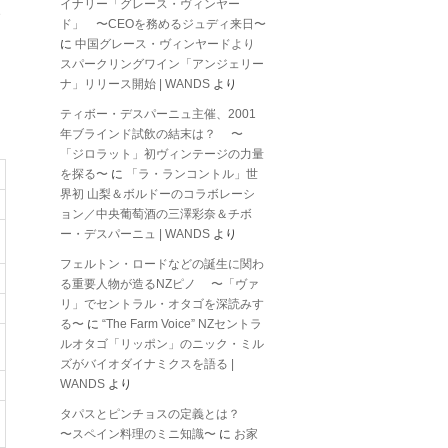
イナリー「グレース・ヴィンヤー
ド」 〜CEOを務めるジュディ来日〜
に
中国グレース・ヴィンヤードより
スパークリングワイン「アンジェリー
ナ」リリース開始 | WANDS
より
ティボー・デスパーニュ主催、2001
年ブラインド試飲の結末は？ 〜
「ジロラット」初ヴィンテージの力量
を探る〜
に
「ラ・ランコントル」世
界初 山梨＆ボルドーのコラボレーシ
ョン／中央葡萄酒の三澤彩奈＆チボ
ー・デスパーニュ | WANDS
より
フェルトン・ロードなどの誕生に関わ
る重要人物が造るNZピノ 〜「ヴァ
リ」でセントラル・オタゴを深読みす
る〜
に
“The Farm Voice” NZセントラ
ルオタゴ「リッポン」のニック・ミル
ズがバイオダイナミクスを語る |
WANDS
より
タパスとピンチョスの定義とは？
〜スペイン料理のミニ知識〜
に
お家