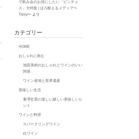
で飲み会のお供にしたい「ピンチョ
ス」大特集 | ほろ酔えるメディア〜
Tipsy〜
より
カテゴリー
HOME
おしゃれに飲む
池田美樹のおしゃれとワインのいい
関係
ワイン産地と世界遺産
美味しい生活
東澤壮晃の楽しい嬉しい美味しいヒ
ント
ワインと料理
スパークリングワイン
白ワイン