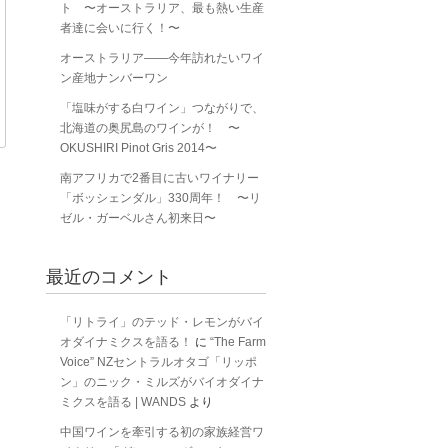
ト 〜オーストラリア、最も熱い生産
者達に会いに行く！〜
オーストラリア――今年訪れたいワイ
ン産地ナンバーワン
「塩味がする白ワイン」つながりで、
北海道の奥尻島のワインが！ 〜
OKUSHIRI Pinot Gris 2014〜
南アフリカで2番目に古いワイナリー
「ボッシェンダル」330周年！ 〜リ
ゼル・ガーベルさん初来日〜
最近のコメント
「リトライ」のテッド・レモンがバイ
オダイナミクスを語る！
に
“The Farm
Voice” NZセントラルオタゴ「リッポ
ン」のニック・ミルズがバイオダイナ
ミクスを語る | WANDS
より
中国ワインを牽引する初の家族経営ワ