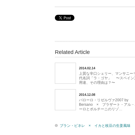
Related Article
2014.02.14
上質な辛口シェリー、マンサニー
代名詞「ラ・ゴヤ」 〜スペイン
用達、その理由は？〜
2014.12.08
バローロ・リゼルヴァ2007 by
Bersano × ブラザート・アル
ーロとポルチーニのリゾ…
ブラン・ピネレ × イカと枝豆の生姜風味