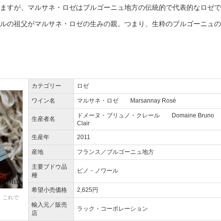
ますが、マルサネ・ロゼはブルゴーニュ地方の伝統的で代表的なロゼで
ルの祖父がマルサネ・ロゼの生みの親。つまり、生粋のブルゴーニュの
カテゴリー
ロゼ
ワイン名
マルサネ・ロゼ Marsannay Rosé
ドメーヌ・ブリュノ・クレール Domaine Bruno
生産者名
Clair
生産年
2011
産地
フランス／ブルゴーニュ地方
主要ブドウ品
ピノ・ノワール
種
希望小売価格
2,625円
、これで
輸入元／販売
ラック・コーポレーション
店