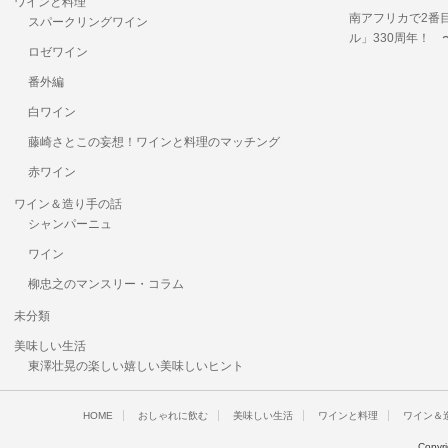
ワインと料理
南アフリカで2番
スパークリングワイン
ル」330周年！
ロゼワイン
番外編
白ワイン
藤崎さとこの妄想！ワインと料理のマッチング
赤ワイン
ワイン＆造り手の話
シャンパーニュ
ワイン
柳忠之のマンスリー・コラム
未分類
美味しい生活
東澤壮晃の楽しい嬉しい美味しいヒント
HOME
おしゃれに飲む
美味しい生活
ワインと料理
ワイン＆
Copyr