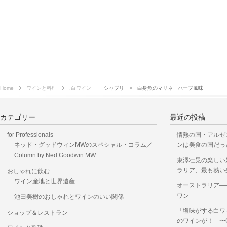
Home
ワインと料理
,
白ワイン
シャブリ × 白身魚のマリネ ハーブ風味
カテゴリー
最近の投稿
for Professionals
情熱の国・アルゼ
ネッド・グッドウィンMWのスペシャル・コラム／
ンは美食の国だっ
Column by Ned Goodwin MW
東澤壮晃の楽しい
ラリア、最も熱い
おしゃれに飲む
ワイン産地と世界遺産
オーストラリア―
ワン
池田美樹のおしゃれとワインのいい関係
「塩味がする白ワ
ショップ＆レストラン
のワインが！ 〜OKUS