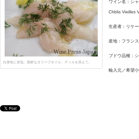
ワイン名：シャ
Chblis Vieilles
生産者：リケール 
産地：フランス
ブドウ品種：シ
白身魚に岩塩、新鮮なオリーブオイル、ディルを添えて。
輸入元／希望小