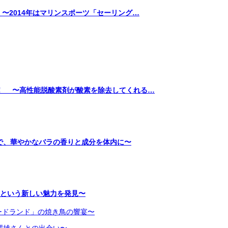
〜2014年はマリンスポーツ「セーリング…
！ 〜高性能脱酸素剤が酸素を除去してくれる…
で、華やかなバラの香りと成分を体内に〜
旅という新しい魅力を発見〜
ードランド」の焼き鳥の響宴〜