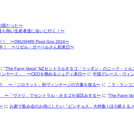
の国だった〜
最も熱い生産者達に会いに行く！〜
HIRI Pinot Gris 2014〜
周年！ 〜リゼル・ガーベルさん初来日〜
に
“The Farm Voice” NZセントラルオタゴ「リッポン」のニック・ミ
ンヤード」 〜CEOを務めるジュディ来日〜
に
中国グレース・ヴィン
は？ 〜「ジロラット」初ヴィンテージの力量を探る〜
に
「ラ・ランコ
ノ 〜「ヴァリ」でセントラル・オタゴを深読みする〜
に
“The Fa
〜
に
お家で飲み会のお供にしたい「ピンチョス」大特集 | ほろ酔えるメデ