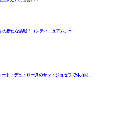
麗雄さんとの出会い〜
ィの新たな挑戦「コンティニュアム」〜
ート・デュ・ローヌのサン・ジョセフで体力回…