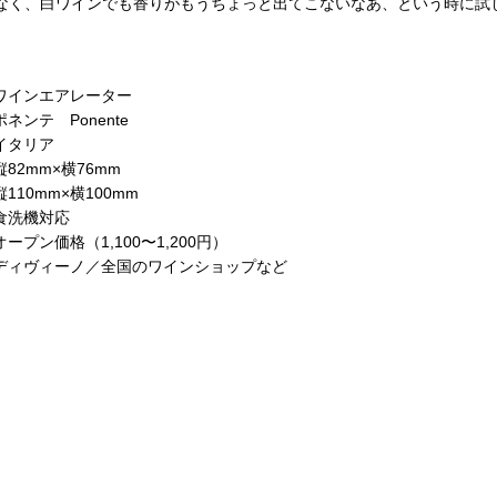
なく、白ワインでも香りがもうちょっと出てこないなあ、という時に試し
ワインエアレーター
ポネンテ Ponente
イタリア
縦82mm×横76mm
縦110mm×横100mm
食洗機対応
オープン価格（1,100〜1,200円）
ディヴィーノ／全国のワインショップなど