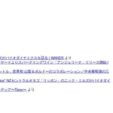
ルズがバイオダイナミクスを語る | WANDS
より
ヤードよりスパークリングワイン「アンジェリーナ」リリース開始 |
ントル」世界初 山梨＆ボルドーのコラボレーション／中央葡萄酒の三
rm Voice” NZセントラルオタゴ「リッポン」のニック・ミルズがバイオダイ
ィア〜Tipsy〜
より