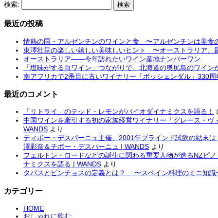
検索:
最近の投稿
情熱の国・アルゼンチンのワインと食 〜アルゼンチンは美食
東澤壮晃の楽しい嬉しい美味しいヒント 〜オーストラリア、
オーストラリア――今年訪れたいワイン産地ナンバーワン
「塩味がする白ワイン」つながりで、北海道の奥尻島のワインが！ 〜OKUS
南アフリカで2番目に古いワイナリー「ボッシェンダル」330
最近のコメント
「リトライ」のテッド・レモンがバイオダイナミクスを語る！
中国ワインを牽引する初の家族経営ワイナリー「グレース・ヴィ
WANDS
より
ティボー・デスパーニュ主催、2001年ブラインド試飲の結末
澤彩奈＆チボー・デスパーニュ | WANDS
より
フェルトン・ロードなどの誕生に関わる重要人物が造るNZピ
ナミクスを語る | WANDS
より
タパスとピンチョスの定義とは？ 〜スペイン料理のミニ知識
カテゴリー
HOME
おしゃれに飲む