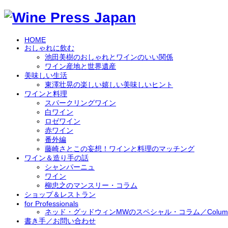
HOME
おしゃれに飲む
池田美樹のおしゃれとワインのいい関係
ワイン産地と世界遺産
美味しい生活
東澤壮晃の楽しい嬉しい美味しいヒント
ワインと料理
スパークリングワイン
白ワイン
ロゼワイン
赤ワイン
番外編
藤崎さとこの妄想！ワインと料理のマッチング
ワイン＆造り手の話
シャンパーニュ
ワイン
柳忠之のマンスリー・コラム
ショップ＆レストラン
for Professionals
ネッド・グッドウィンMWのスペシャル・コラム／Column by 
書き手／お問い合わせ