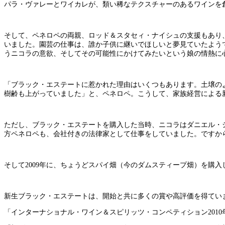
パラ・ヴァレーとワイカレが、類い稀なテクスチャーのあるワインを
そして、ペネロペの両親、ロッド＆スタセィ・ナイシュの支援もあり、
いました。園芸の仕事は、誰か子供に継いでほしいと夢見ていたようで
うニコラの意欲、そしてその可能性にかけてみたいという娘の情熱に
「ブラック・エステートに惹かれた理由はいくつもあります。土壌のよ
樹齢も上がっていました」と、ペネロペ。こうして、家族経営による
ただし、ブラック・エステートを購入した当時、ニコラはダニエル・
方ペネロペも、会社付きの法律家として仕事をしていました。ですか
そして2009年に、ちょうどスパイ畑（今のダムスティープ畑）を購
新生ブラック・エステートは、開始と共に多くの賞や高評価を得てい
「インターナショナル・ワイン＆スピリッツ・コンペティション2010