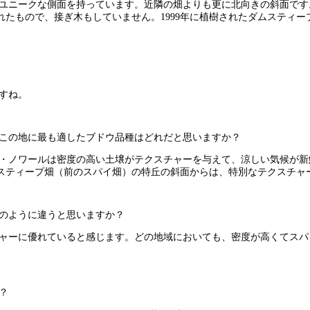
もユニークな側面を持っています。近隣の畑よりも更に北向きの斜面で
たもので、接ぎ木もしていません。1999年に植樹されたダムスティープ
すね。
、この地に最も適したブドウ品種はどれだと思いますか？
ノ・ノワールは密度の高い土壌がテクスチャーを与えて、涼しい気候が
スティープ畑（前のスパイ畑）の特丘の斜面からは、特別なテクスチャ
どのように違うと思いますか？
チャーに優れていると感じます。どの地域においても、密度が高くてス
？