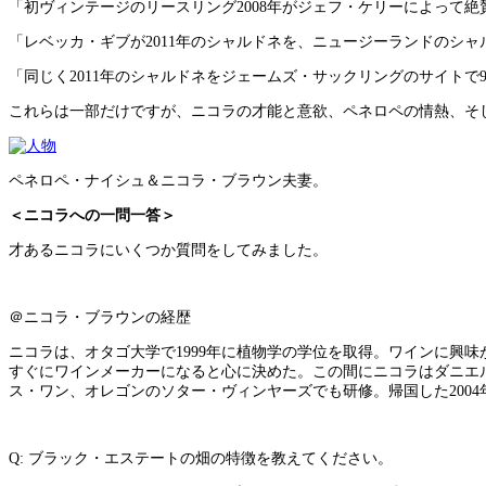
「初ヴィンテージのリースリング2008年がジェフ・ケリーによって絶
「レベッカ・ギブが2011年のシャルドネを、ニュージーランドのシャ
「同じく2011年のシャルドネをジェームズ・サックリングのサイトで9
これらは一部だけですが、ニコラの才能と意欲、ペネロペの情熱、そ
ペネロペ・ナイシュ＆ニコラ・ブラウン夫妻。
＜ニコラへの一問一答＞
才あるニコラにいくつか質問をしてみました。
＠ニコラ・ブラウンの経歴
ニコラは、オタゴ大学で1999年に植物学の学位を取得。ワインに興味が
すぐにワインメーカーになると心に決めた。この間にニコラはダニエ
ス・ワン、オレゴンのソター・ヴィンヤーズでも研修。帰国した200
Q: ブラック・エステートの畑の特徴を教えてください。