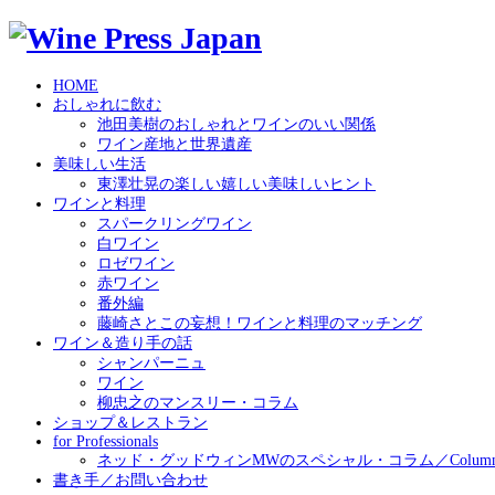
HOME
おしゃれに飲む
池田美樹のおしゃれとワインのいい関係
ワイン産地と世界遺産
美味しい生活
東澤壮晃の楽しい嬉しい美味しいヒント
ワインと料理
スパークリングワイン
白ワイン
ロゼワイン
赤ワイン
番外編
藤崎さとこの妄想！ワインと料理のマッチング
ワイン＆造り手の話
シャンパーニュ
ワイン
柳忠之のマンスリー・コラム
ショップ＆レストラン
for Professionals
ネッド・グッドウィンMWのスペシャル・コラム／Column by N
書き手／お問い合わせ