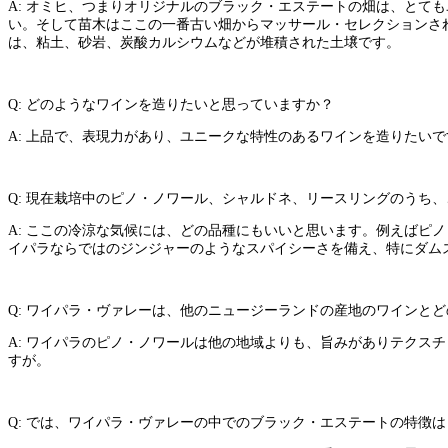
A: オミヒ、つまりオリジナルのブラック・エステートの畑は、とて
い。そして苗木はここの一番古い畑からマッサール・セレクションされ
は、粘土、砂岩、炭酸カルシウムなどが堆積された土壌です。
Q: どのようなワインを造りたいと思っていますか？
A: 上品で、表現力があり、ユニークな特性のあるワインを造りたいで
Q: 現在栽培中のピノ・ノワール、シャルドネ、リースリングのうち
A: ここの冷涼な気候には、どの品種にもいいと思います。例えばピ
イパラならではのジンジャーのようなスパイシーさを備え、特にダム
Q: ワイパラ・ヴァレーは、他のニュージーランドの産地のワインと
A: ワイパラのピノ・ノワールは他の地域よりも、旨みがありテクス
すが。
Q: では、ワイパラ・ヴァレーの中でのブラック・エステートの特徴は