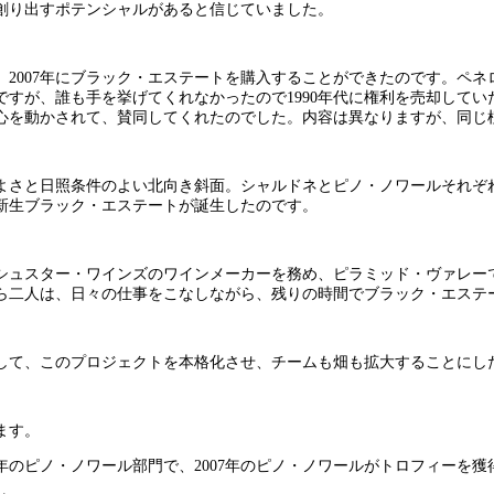
創り出すポテンシャルがあると信じていました。
2007年にブラック・エステートを購入することができたのです。ペ
すが、誰も手を挙げてくれなかったので1990年代に権利を売却して
心を動かされて、賛同してくれたのでした。内容は異なりますが、同じ
さと日照条件のよい北向き斜面。シャルドネとピノ・ノワールそれぞれに
新生ブラック・エステートが誕生したのです。
シュスター・ワインズのワインメーカーを務め、ピラミッド・ヴァレー
ら二人は、日々の仕事をこなしながら、残りの時間でブラック・エステ
入して、このプロジェクトを本格化させ、チームも畑も拡大することにし
ます。
年のピノ・ノワール部門で、2007年のピノ・ノワールがトロフィーを獲