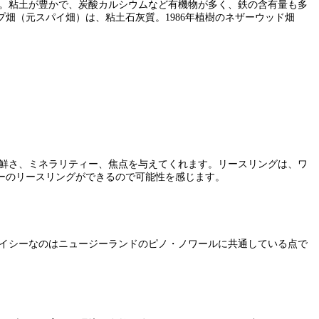
す。粘土が豊かで、炭酸カルシウムなど有機物が多く、鉄の含有量も多
畑（元スパイ畑）は、粘土石灰質。1986年植樹のネザーウッド畑
新鮮さ、ミネラリティー、焦点を与えてくれます。リースリングは、ワ
ーのリースリングができるので可能性を感じます。
パイシーなのはニュージーランドのピノ・ノワールに共通している点で