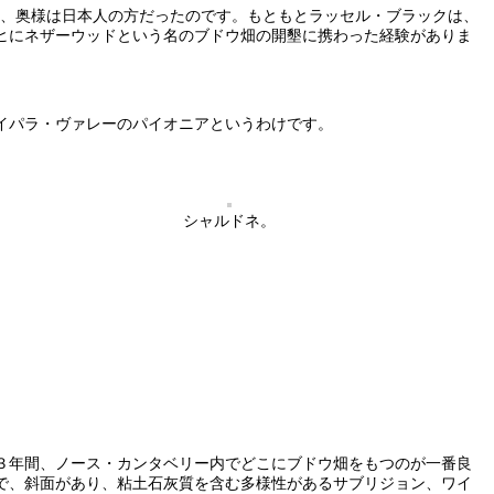
そう、奥様は日本人の方だったのです。もともとラッセル・ブラックは、
ヒにネザーウッドという名のブドウ畑の開墾に携わった経験がありま
イパラ・ヴァレーのパイオニアというわけです。
シャルドネ。
そ３年間、ノース・カンタベリー内でどこにブドウ畑をもつのが一番良
涼で、斜面があり、粘土石灰質を含む多様性があるサブリジョン、ワイ