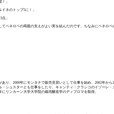
賛！」
ルドネのトップ5に！」
3点」
してペネロペの両親の支えがよい実を結んだのです。ちなみにペネロペ
あり、2000年にモンタナで販売見習いとして仕事を始め、2002年か
ル・シュスターとも仕事をしたり、キャンティ・クラシコのイゾーレ・
4年にリンカーン大学大学院の栽培醸造学のディプロマを取得。