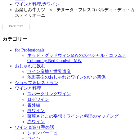
ワインと料理
,
赤ワイン
お楽しみ牛カツ × テヌータ・フレスコバルディ・ディ・カ
スティリオーニ
カテゴリー
for Professionals
ネッド・グッドウィンMWのスペシャル・コラム／
Column by Ned Goodwin MW
おしゃれに飲む
ワイン産地と世界遺産
池田美樹のおしゃれとワインのいい関係
ショップ＆レストラン
ワインと料理
スパークリングワイン
ロゼワイン
番外編
白ワイン
藤崎さとこの妄想！ワインと料理のマッチング
赤ワイン
ワイン＆造り手の話
シャンパーニュ
ワイン