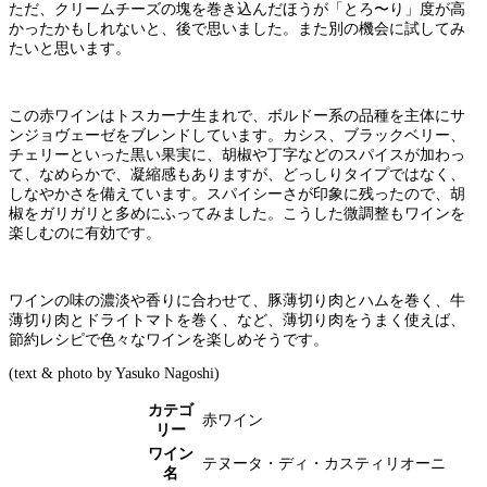
ただ、クリームチーズの塊を巻き込んだほうが「とろ〜り」度が高
かったかもしれないと、後で思いました。また別の機会に試してみ
たいと思います。
この赤ワインはトスカーナ生まれで、ボルドー系の品種を主体にサ
ンジョヴェーゼをブレンドしています。カシス、ブラックベリー、
チェリーといった黒い果実に、胡椒や丁字などのスパイスが加わっ
て、なめらかで、凝縮感もありますが、どっしりタイプではなく、
しなやかさを備えています。スパイシーさが印象に残ったので、胡
椒をガリガリと多めにふってみました。こうした微調整もワインを
楽しむのに有効です。
ワインの味の濃淡や香りに合わせて、豚薄切り肉とハムを巻く、牛
薄切り肉とドライトマトを巻く、など、薄切り肉をうまく使えば、
節約レシピで色々なワインを楽しめそうです。
(text & photo by Yasuko Nagoshi)
カテゴ
赤ワイン
リー
ワイン
テヌータ・ディ・カスティリオーニ
名