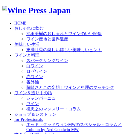
HOME
おしゃれに飲む
池田美樹のおしゃれとワインのいい関係
ワイン産地と世界遺産
美味しい生活
東澤壮晃の楽しい嬉しい美味しいヒント
ワインと料理
スパークリングワイン
白ワイン
ロゼワイン
赤ワイン
番外編
藤崎さとこの妄想！ワインと料理のマッチング
ワイン＆造り手の話
シャンパーニュ
ワイン
柳忠之のマンスリー・コラム
ショップ＆レストラン
for Professionals
ネッド・グッドウィンMWのスペシャル・コラム／
Column by Ned Goodwin MW