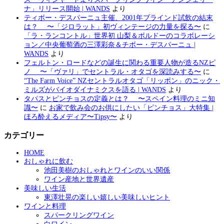
ナ」リリース開始 | WANDS
より
ティボー・デスパーニュ主催、2001年ブラインド試飲の結末
は？ 〜「ジロラット」初ヴィンテージの力量を探る〜
に
「ラ・ランコントル」世界初 山梨＆ボルドーのコラボレーシ
ョン／中央葡萄酒の三澤彩奈＆チボー・デスパーニュ |
WANDS
より
フェルトン・ロードなどの誕生に関わる重要人物が造るNZピ
ノ 〜「ヴァリ」でセントラル・オタゴを深読みする〜
に
“The Farm Voice” NZセントラルオタゴ「リッポン」のニック・
ミルズがバイオダイナミクスを語る | WANDS
より
タパスとピンチョスの定義とは？ 〜スペイン料理のミニ知
識〜
に
お家で飲み会のお供にしたい「ピンチョス」大特集 |
ほろ酔えるメディア〜Tipsy〜
より
カテゴリー
HOME
おしゃれに飲む
池田美樹のおしゃれとワインのいい関係
ワイン産地と世界遺産
美味しい生活
東澤壮晃の楽しい嬉しい美味しいヒント
ワインと料理
スパークリングワイン