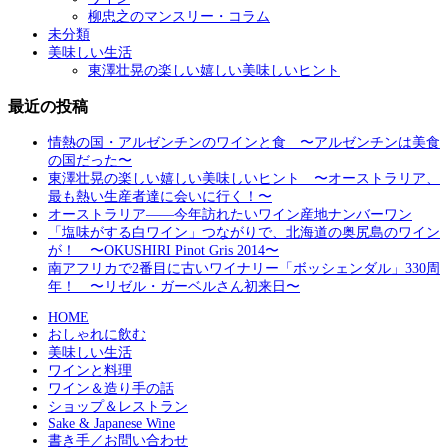
柳忠之のマンスリー・コラム
未分類
美味しい生活
東澤壮晃の楽しい嬉しい美味しいヒント
最近の投稿
情熱の国・アルゼンチンのワインと食 〜アルゼンチンは美食
の国だった〜
東澤壮晃の楽しい嬉しい美味しいヒント 〜オーストラリア、
最も熱い生産者達に会いに行く！〜
オーストラリア――今年訪れたいワイン産地ナンバーワン
「塩味がする白ワイン」つながりで、北海道の奥尻島のワイン
が！ 〜OKUSHIRI Pinot Gris 2014〜
南アフリカで2番目に古いワイナリー「ボッシェンダル」330周
年！ 〜リゼル・ガーベルさん初来日〜
HOME
おしゃれに飲む
美味しい生活
ワインと料理
ワイン＆造り手の話
ショップ＆レストラン
Sake & Japanese Wine
書き手／お問い合わせ