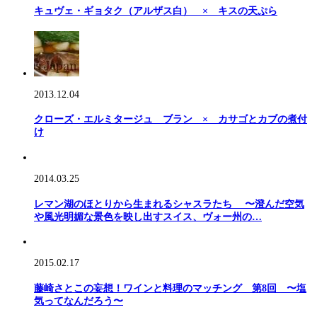
キュヴェ・ギョタク（アルザス白） × キスの天ぷら
2013.12.04
クローズ・エルミタージュ ブラン × カサゴとカブの煮付
け
2014.03.25
レマン湖のほとりから生まれるシャスラたち 〜澄んだ空気
や風光明媚な景色を映し出すスイス、ヴォー州の…
2015.02.17
藤崎さとこの妄想！ワインと料理のマッチング 第8回 〜塩
気ってなんだろう〜