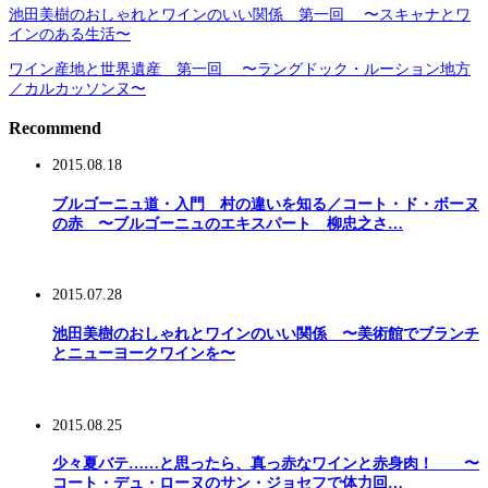
池田美樹のおしゃれとワインのいい関係 第一回 〜スキャナとワ
インのある生活〜
ワイン産地と世界遺産 第一回 〜ラングドック・ルーション地方
／カルカッソンヌ〜
Recommend
2015.08.18
ブルゴーニュ道・入門 村の違いを知る／コート・ド・ボーヌ
の赤 〜ブルゴーニュのエキスパート 柳忠之さ…
2015.07.28
池田美樹のおしゃれとワインのいい関係 〜美術館でブランチ
とニューヨークワインを〜
2015.08.25
少々夏バテ……と思ったら、真っ赤なワインと赤身肉！ 〜
コート・デュ・ローヌのサン・ジョセフで体力回…