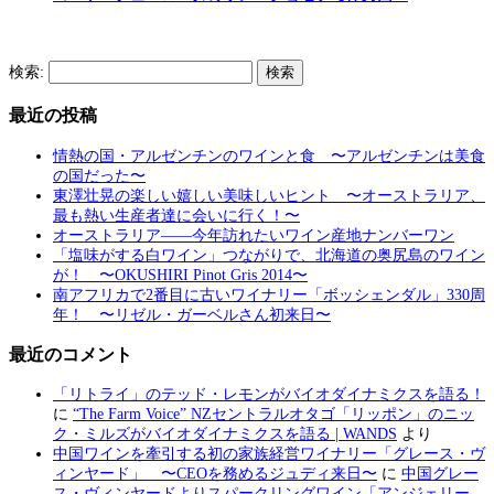
検索:
最近の投稿
情熱の国・アルゼンチンのワインと食 〜アルゼンチンは美食
の国だった〜
東澤壮晃の楽しい嬉しい美味しいヒント 〜オーストラリア、
最も熱い生産者達に会いに行く！〜
オーストラリア――今年訪れたいワイン産地ナンバーワン
「塩味がする白ワイン」つながりで、北海道の奥尻島のワイン
が！ 〜OKUSHIRI Pinot Gris 2014〜
南アフリカで2番目に古いワイナリー「ボッシェンダル」330周
年！ 〜リゼル・ガーベルさん初来日〜
最近のコメント
「リトライ」のテッド・レモンがバイオダイナミクスを語る！
に
“The Farm Voice” NZセントラルオタゴ「リッポン」のニッ
ク・ミルズがバイオダイナミクスを語る | WANDS
より
中国ワインを牽引する初の家族経営ワイナリー「グレース・ヴ
ィンヤード」 〜CEOを務めるジュディ来日〜
に
中国グレー
ス・ヴィンヤードよりスパークリングワイン「アンジェリー