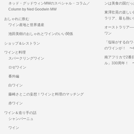
ネッド・グッドウィンMWのスペシャル・コラム／
ンは美食の国だっ
Column by Ned Goodwin MW
東澤壮晃の楽しい
ラリア、最も熱い
おしゃれに飲む
ワイン産地と世界遺産
オーストラリア―
ワン
池田美樹のおしゃれとワインのいい関係
「塩味がする白ワ
ショップ＆レストラン
のワインが！ 〜OKUS
ワインと料理
南アフリカで2番
スパークリングワイン
ル」330周年！
ロゼワイン
番外編
白ワイン
藤崎さとこの妄想！ワインと料理のマッチング
赤ワイン
ワイン＆造り手の話
シャンパーニュ
ワイン