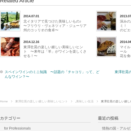
Related Article
2014.07.01
2013.07
北イタリアで見つけた美味しいもの♪
深みの
〜フリウリ・ヴェネツィア・ジューリア
ミ！ 
州のコッリオの食卓〜
のピエ
2014.12.16
2014.04
東澤壮晃の楽しい嬉しい美味しいヒン
マイル
ト 〜来年は「羊」がワインを楽しくさ
ール 
せる！〜
花を食
スペインワインのミニ知識 〜話題の「チャコリ」って、ど
東澤壮晃
んなワイン？〜
Home
東澤壮晃の楽しい嬉しい美味しいヒント
,
美味しい生活
東澤壮晃の楽しい嬉し
カテゴリー
最近の投稿
for Professionals
情熱の国・アルゼ