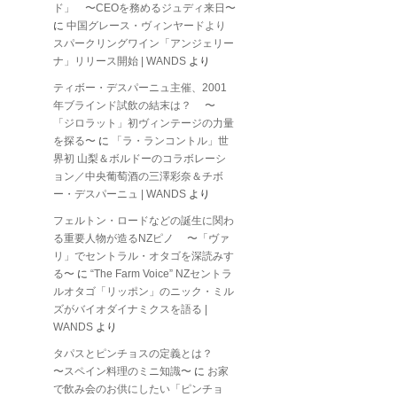
ド」 〜CEOを務めるジュディ来日〜
に
中国グレース・ヴィンヤードより
スパークリングワイン「アンジェリー
ナ」リリース開始 | WANDS
より
ティボー・デスパーニュ主催、2001
年ブラインド試飲の結末は？ 〜
「ジロラット」初ヴィンテージの力量
を探る〜
に
「ラ・ランコントル」世
界初 山梨＆ボルドーのコラボレーシ
ョン／中央葡萄酒の三澤彩奈＆チボ
ー・デスパーニュ | WANDS
より
フェルトン・ロードなどの誕生に関わ
る重要人物が造るNZピノ 〜「ヴァ
リ」でセントラル・オタゴを深読みす
る〜
に
“The Farm Voice” NZセントラ
ルオタゴ「リッポン」のニック・ミル
ズがバイオダイナミクスを語る |
WANDS
より
タパスとピンチョスの定義とは？
〜スペイン料理のミニ知識〜
に
お家
で飲み会のお供にしたい「ピンチョ