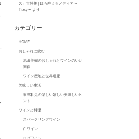
年
ス」大特集 | ほろ酔えるメディア〜
Tipsy〜
より
え
カテゴリー
HOME
ー
おしゃれに飲む
池田美樹のおしゃれとワインのいい
関係
ワイン産地と世界遺産
美味しい生活
東澤壮晃の楽しい嬉しい美味しいヒ
ント
か
ワインと料理
スパークリングワイン
白ワイン
シ
ロゼワイン