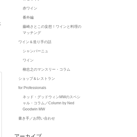
赤ワイン
番外編
エ
藤崎さとこの妄想！ワインと料理の
マッチング
ワイン＆造り手の話
シャンパーニュ
ワイン
柳忠之のマンスリー・コラム
ショップ＆レストラン
for Professionals
ネッド・グッドウィンMWのスペシ
ャル・コラム／Column by Ned
Goodwin MW
書き手／お問い合わせ
アーカイブ