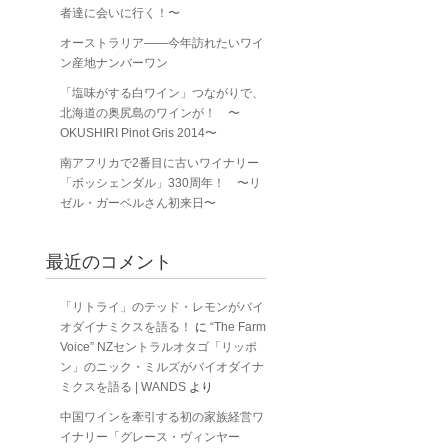
者達に会いに行く！〜
オーストラリア――今年訪れたいワイ
ン産地ナンバーワン
「塩味がする白ワイン」つながりで、
北海道の奥尻島のワインが！ 〜
OKUSHIRI Pinot Gris 2014〜
南アフリカで2番目に古いワイナリー
「ボッシェンダル」330周年！ 〜リ
ゼル・ガーベルさん初来日〜
最近のコメント
「リトライ」のテッド・レモンがバイ
オダイナミクスを語る！
に
“The Farm
Voice” NZセントラルオタゴ「リッポ
ン」のニック・ミルズがバイオダイナ
ミクスを語る | WANDS
より
中国ワインを牽引する初の家族経営ワ
イナリー「グレース・ヴィンヤー