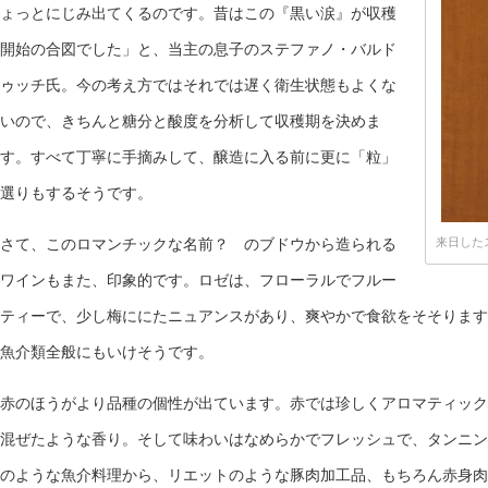
ょっとにじみ出てくるのです。昔はこの『黒い涙』が収穫
開始の合図でした」と、当主の息子のステファノ・バルド
ゥッチ氏。今の考え方ではそれでは遅く衛生状態もよくな
いので、きちんと糖分と酸度を分析して収穫期を決めま
す。すべて丁寧に手摘みして、醸造に入る前に更に「粒」
選りもするそうです。
さて、このロマンチックな名前？ のブドウから造られる
来日した
ワインもまた、印象的です。ロゼは、フローラルでフルー
ティーで、少し梅ににたニュアンスがあり、爽やかで食欲をそそります
魚介類全般にもいけそうです。
赤のほうがより品種の個性が出ています。赤では珍しくアロマティック
混ぜたような香り。そして味わいはなめらかでフレッシュで、タンニン
のような魚介料理から、リエットのような豚肉加工品、もちろん赤身肉