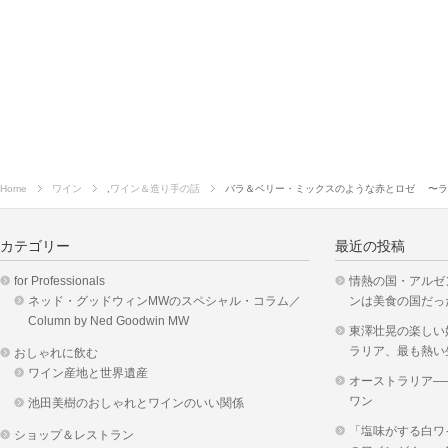
Home
ワイン
,
ワイン＆造り手の話
バラ＆ベリー・ミックスのような赤とロゼ 〜ラ
カテゴリー
最近の投稿
for Professionals
情熱の国・アルゼ
ネッド・グッドウィンMWのスペシャル・コラム／
ンは美食の国だっ
Column by Ned Goodwin MW
東澤壮晃の楽しい
ラリア、最も熱い
おしゃれに飲む
ワイン産地と世界遺産
オーストラリア―
ワン
池田美樹のおしゃれとワインのいい関係
「塩味がする白ワ
ショップ＆レストラン