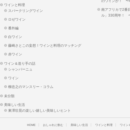
のワインが！ 〜OKUS
ワインと料理
南アフリカで2番
スパークリングワイン
ル」330周年！
ロゼワイン
番外編
白ワイン
藤崎さとこの妄想！ワインと料理のマッチング
赤ワイン
ワイン＆造り手の話
シャンパーニュ
ワイン
柳忠之のマンスリー・コラム
未分類
美味しい生活
東澤壮晃の楽しい嬉しい美味しいヒント
HOME
おしゃれに飲む
美味しい生活
ワインと料理
ワイン