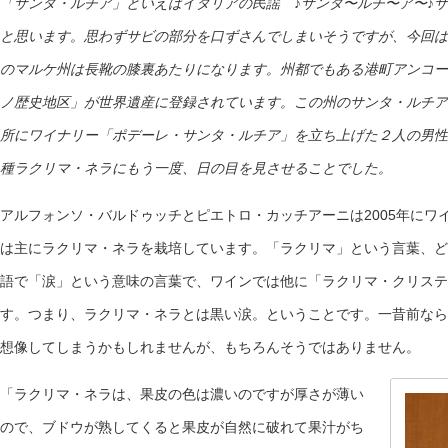
「サンタ・ルチア」といえばイタリアの民謡 ♪サンタ〜ルチ〜ア〜♪
と思います。思わずサビの部分を口ずさんでしまいそうですが、今回は
のマルケ州は長靴の膝裏あたりになります。州都でもある港町アンコー
ノ歴史地区」が世界遺産に登録されています。この州のサンタ・ルチア
所にワイナリー「ポデーレ・サンタ・ルチア」を立ち上げた２人の男性
種ラクリマ・ネラにもう一度、日の目を見させることでした。
アルフォンソ・バルドゥッチとピエトロ・カッチアーニは2005年にワ
は主にラクリマ・ネラを栽培しています。「ラクリマ」という言葉、ど
語で「涙」という意味の言葉で、ワインでは他に「ラクリマ・クリステ
す。つまり、ラクリマ・ネラとは黒い涙。ということです。一昔前なら
想像してしまうかもしれませんが、もちろんそうではありません。
「ラクリマ・ネラは、果皮の色は濃いのですが厚さが薄い
ので、ブドウが熟してくると果皮が自然に破れて果汁がち