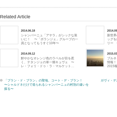
Related Article
2014.06.18
2014.09
シャンパーニュ「アヤラ」がシックな装
新世界
いに！ 〜「ボランジェ」グループの一
ッグを
員となってもうすぐ10年〜
リー 
2014.09.12
2015.03
鮮やかなオレンジ色のラベルが目を惹
ブルネ
く、テタンジェの単一畑キュヴェ 〜
情報！
レ・フォリ・ドゥ・ラ・マルケット…
2015
「ブラン・ド・ブラン」の聖地、コート・デ・ブラン！
ガヴィ・デ
〜シャルドネだけで造られるシャンパーニュの村別の違いを
探る〜