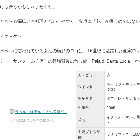
けも合うかもしれませんね。
どちらも幅広いお料理と合わせやすく、食卓に「花」が咲くのではない
＜オマケ＞
ラベルに使われている女性の横顔のロゴは、16世紀に活躍した画家ロレンツォ
シー（サンタ・ルチア）の祭壇背後の飾り絵 Pala di Santa Luci
カテゴリー
赤
ラクリマ・ディ・モッロ・
ワイン名
DOC
生産者名
ポデーレ・サンタ・ルチア
生産年
2008
イタリア／マルケ
産地
ラベルには聖ルチアの横顔が。
ト
主要ブドウ品
ラクリマ・ネラ100
種