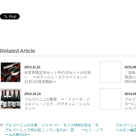
Related Article
2013.11.22
2015.09
全世界限定50セット中の10セットが日本
「塩味
へ 〜ボランジェ・エクスペリエンス
海道の
12月1日発売開始〜
OKUSHI
2014.10.10
2014.04
ブルゴーニュの新星 〜「ドメーヌ・ジ
ブルゴ
ョルジュ・ノエラ」のマキシム・シュル
ターに
ラン〜
ャスパ
ブルゴーニュの大家、ジャスパー・モリスMWが語る「今、
ブルゴーニ
ブルゴーニュで何が起こっているのか」② 〜ピノ・ノワ
ベルタン編
ールの梗の話〜