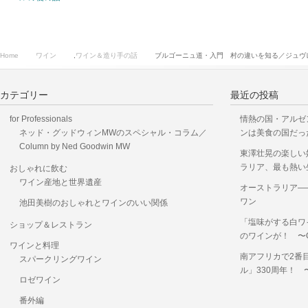
Home
ワイン
,
ワイン＆造り手の話
ブルゴーニュ道・入門 村の違いを知る／ジュヴ
カテゴリー
最近の投稿
for Professionals
情熱の国・アルゼ
ネッド・グッドウィンMWのスペシャル・コラム／
ンは美食の国だっ
Column by Ned Goodwin MW
東澤壮晃の楽しい
ラリア、最も熱い
おしゃれに飲む
ワイン産地と世界遺産
オーストラリア―
ワン
池田美樹のおしゃれとワインのいい関係
「塩味がする白ワ
ショップ＆レストラン
のワインが！ 〜OKUS
ワインと料理
南アフリカで2番
スパークリングワイン
ル」330周年！
ロゼワイン
番外編