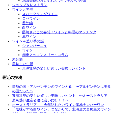
池田美樹のおしゃれとワインのいい関係
ショップ＆レストラン
ワインと料理
スパークリングワイン
ロゼワイン
番外編
白ワイン
藤崎さとこの妄想！ワインと料理のマッチング
赤ワイン
ワイン＆造り手の話
シャンパーニュ
ワイン
柳忠之のマンスリー・コラム
未分類
美味しい生活
東澤壮晃の楽しい嬉しい美味しいヒント
最近の投稿
情熱の国・アルゼンチンのワインと食 〜アルゼンチンは美食
の国だった〜
東澤壮晃の楽しい嬉しい美味しいヒント 〜オーストラリア、
最も熱い生産者達に会いに行く！〜
オーストラリア――今年訪れたいワイン産地ナンバーワン
「塩味がする白ワイン」つながりで、北海道の奥尻島のワイン