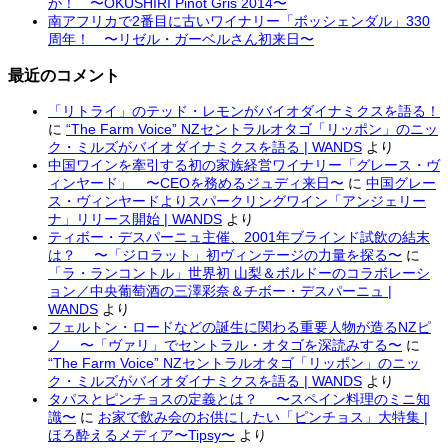
が！ 〜OKUSHIRI Pinot Gris 2014〜
南アフリカで2番目に古いワイナリー「ボッシェンダル」330
周年！ 〜リゼル・ガーベルさん初来日〜
最近のコメント
「リトライ」のテッド・レモンがバイオダイナミクスを語る！
に
“The Farm Voice” NZセントラルオタゴ「リッポン」のニッ
ク・ミルズがバイオダイナミクスを語る | WANDS
より
中国ワインを牽引する初の家族経営ワイナリー「グレース・ヴ
ィンヤード」 〜CEOを務めるジュディ来日〜
に
中国グレー
ス・ヴィンヤードよりスパークリングワイン「アンジェリー
ナ」リリース開始 | WANDS
より
ティボー・デスパーニュ主催、2001年ブラインド試飲の結末
は？ 〜「ジロラット」初ヴィンテージの力量を探る〜
に
「ラ・ランコントル」世界初 山梨＆ボルドーのコラボレーシ
ョン／中央葡萄酒の三澤彩奈＆チボー・デスパーニュ |
WANDS
より
フェルトン・ロードなどの誕生に関わる重要人物が造るNZピ
ノ 〜「ヴァリ」でセントラル・オタゴを深読みする〜
に
“The Farm Voice” NZセントラルオタゴ「リッポン」のニッ
ク・ミルズがバイオダイナミクスを語る | WANDS
より
タパスとピンチョスの定義とは？ 〜スペイン料理のミニ知
識〜
に
お家で飲み会のお供にしたい「ピンチョス」大特集 |
ほろ酔えるメディア〜Tipsy〜
より