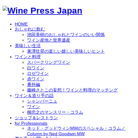
HOME
おしゃれに飲む
池田美樹のおしゃれとワインのいい関係
ワイン産地と世界遺産
美味しい生活
東澤壮晃の楽しい嬉しい美味しいヒント
ワインと料理
スパークリングワイン
白ワイン
ロゼワイン
赤ワイン
番外編
藤崎さとこの妄想！ワインと料理のマッチング
ワイン＆造り手の話
シャンパーニュ
ワイン
柳忠之のマンスリー・コラム
ショップ＆レストラン
for Professionals
ネッド・グッドウィンMWのスペシャル・コラム／
Column by Ned Goodwin MW