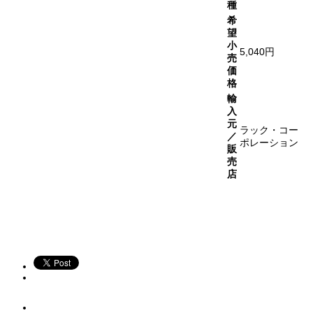
種
希
望
小
5,040円
売
価
格
輸
入
元
ラック・コー
／
ポレーション
販
売
店