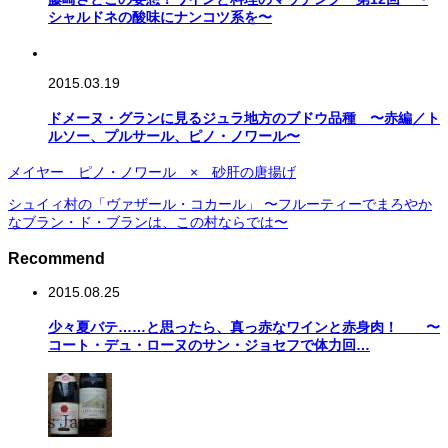
シャルドネの酸味にナンコツ系を〜
2015.03.19
ドメーヌ・グランに見るジュラ地方のブドウ品種 〜赤編／ト
ルソー、プルサール、ピノ・ノワール〜
メイヤー ピノ・ノワール × 砂肝の唐揚げ
シュイィ村の「ヴァザール・コカール」 〜フルーティーでまろやか
なブラン・ド・ブランは、この村ならでは〜
Recommend
2015.08.25
少々夏バテ……と思ったら、真っ赤なワインと赤身肉！ 〜
コート・デュ・ローヌのサン・ジョセフで体力回…