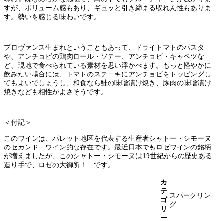
すが、ボリューム感もあり、ギュッと引き締まる収れん性もありま
す。勢いを感じる味わいです。
プロヴァンス生まれということもあって、ドライトマトのパスタ
や、アンチョビの鶏肉ロール・ソテー、アンチョビ・キャベツな
ど、現地で食べられている素材を思い浮かべます。もっと軽やかに
飲みたい場合には、トマトのステーキにアンチョビをトッピングし
てもよいでしょうし、和食なら鮭の味噌漬け焼き、豚肉の味噌漬け
焼きなども相性がよさそうです。
＜付記＞
このワインは、パレット地区を代表する生産者シャトー・シモーヌ
のセカンド・ワイン的な存在です。最近日本でもロゼワインの銘柄
が増えましたが、このシャトー・シモーヌは19世紀からの歴史ある
造り手で、ロゼの大御所！ です。
カ
テ
スパークリン
ゴ
グ
リ
ー