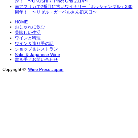
が！ 〜OKUSHIRI Pinot Gris 2014〜
南アフリカで2番目に古いワイナリー「ボッシェンダル」330
周年！ 〜リゼル・ガーベルさん初来日〜
HOME
おしゃれに飲む
美味しい生活
ワインと料理
ワイン＆造り手の話
ショップ＆レストラン
Sake & Japanese Wine
書き手／お問い合わせ
Copyright ©
Wine Press Japan