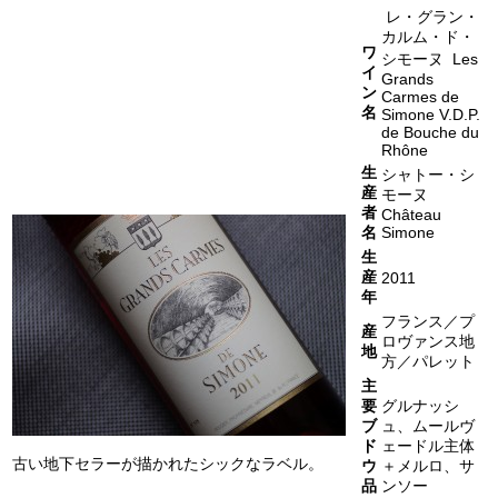
レ・グラン・
カルム・ド・
ワ
シモーヌ Les
イ
Grands
ン
Carmes de
名
Simone V.D.P.
de Bouche du
Rhône
生
シャトー・シ
産
モーヌ
者
Château
名
Simone
生
産
2011
年
フランス／プ
産
ロヴァンス地
地
方／パレット
主
要
グルナッシ
ブ
ュ、ムールヴ
ド
ェードル主体
古い地下セラーが描かれたシックなラベル。
ウ
＋メルロ、サ
品
ンソー