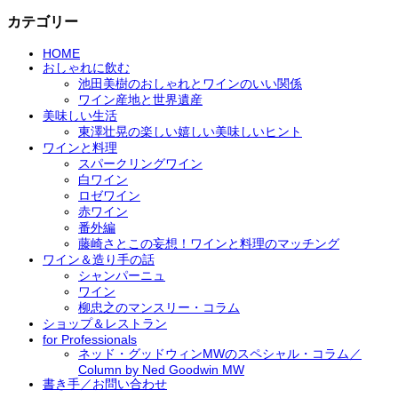
カテゴリー
HOME
おしゃれに飲む
池田美樹のおしゃれとワインのいい関係
ワイン産地と世界遺産
美味しい生活
東澤壮晃の楽しい嬉しい美味しいヒント
ワインと料理
スパークリングワイン
白ワイン
ロゼワイン
赤ワイン
番外編
藤崎さとこの妄想！ワインと料理のマッチング
ワイン＆造り手の話
シャンパーニュ
ワイン
柳忠之のマンスリー・コラム
ショップ＆レストラン
for Professionals
ネッド・グッドウィンMWのスペシャル・コラム／
Column by Ned Goodwin MW
書き手／お問い合わせ