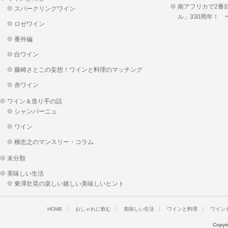
南アフリカで2番
スパークリングワイン
ル」330周年！
ロゼワイン
番外編
白ワイン
藤崎さとこの妄想！ワインと料理のマッチング
赤ワイン
ワイン＆造り手の話
シャンパーニュ
ワイン
柳忠之のマンスリー・コラム
未分類
美味しい生活
東澤壮晃の楽しい嬉しい美味しいヒント
HOME
おしゃれに飲む
美味しい生活
ワインと料理
ワイン
Copyr