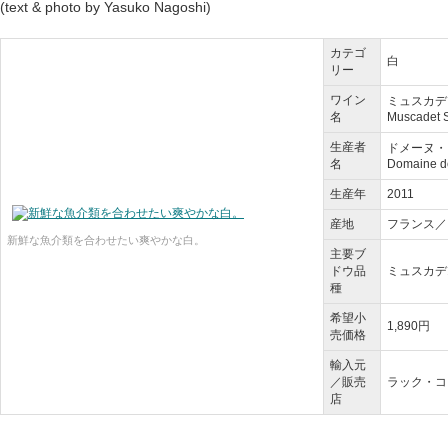
(text & photo by Yasuko Nagoshi)
カテゴ
白
リー
ワイン
ミュスカデ
名
Muscadet S
生産者
ドメーヌ・
名
Domaine d
生産年
2011
産地
フランス／
新鮮な魚介類を合わせたい爽やかな白。
主要ブ
ドウ品
ミュスカデ
種
希望小
1,890円
売価格
輸入元
／販売
ラック・コ
店