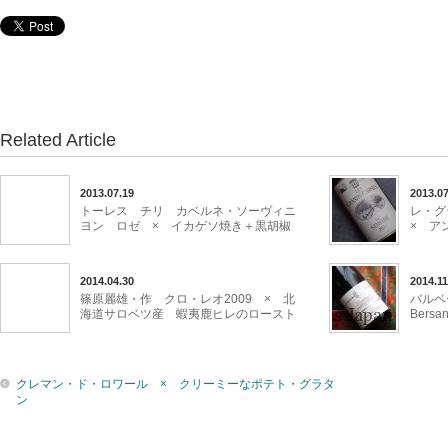
Related Article
2013.07.19
2013.07
トーレス チリ カベルネ・ソーヴィニ
レ・
ヨン ロゼ × イカゲソ焼き＋黒胡椒
× ア
2014.04.30
2014.11
篠原麗雄・作 クロ・レオ2009 × 北
バルベ
海道サロベツ産 蝦夷鹿ヒレのロースト
Ber
クレマン・ド・ロワール × クリーミーなポテト・グラタ
ン