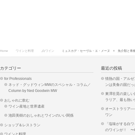
Home
ワインと料理
,
白ワイン
ミュスカデ・セーヴル・エ・メーヌ × 魚介類と青
カテゴリー
最近の投稿
for Professionals
情熱の国・アルゼ
ネッド・グッドウィンMWのスペシャル・コラム／
ンは美食の国だっ
Column by Ned Goodwin MW
東澤壮晃の楽しい
ラリア、最も熱い
おしゃれに飲む
ワイン産地と世界遺産
オーストラリア―
ワン
池田美樹のおしゃれとワインのいい関係
「塩味がする白ワ
ショップ＆レストラン
のワインが！ 〜OKUS
ワインと料理