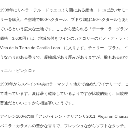
1998年にリベラ・デル・ドゥエロより西にある産地、トロに近いサモー
リーを購入。全敷地で800ヘクタール、ブドウ畑は150ヘクタールも
ているという広大な土地です。ここから造られる「デーサ・ラ・グランハ2006 D
価格：3,600円）は、地域名付きワインのカテゴリーのビノ・デ・
Vino de la Tierra de Castilla Leon に入ります。チェ
うなハリのある香りで、凝縮感があり厚みがありますが、酸もあるので
＜エル・ビンクロ＞
1999年からスペイン中央のラ・マンチャ地方で始めたワイナリーで、
て造っています。夏は暑く乾燥しているようですが比較的短く、日較差
普通だといいますから相当寒いようです。
アイレン100%の白「アレハイレン・クリアンサ2011 Alejairen Crian
バニラ・カラメルの豊かな香りで、フレッシュながらソフトなタッチ。