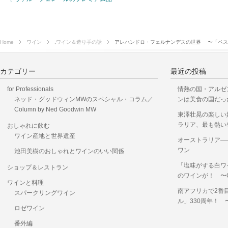
Home
ワイン
,
ワイン＆造り手の話
アレハンドロ・フェルナンデスの世界 〜「ペス
カテゴリー
最近の投稿
for Professionals
情熱の国・アルゼ
ネッド・グッドウィンMWのスペシャル・コラム／
ンは美食の国だっ
Column by Ned Goodwin MW
東澤壮晃の楽しい
ラリア、最も熱い
おしゃれに飲む
ワイン産地と世界遺産
オーストラリア―
ワン
池田美樹のおしゃれとワインのいい関係
「塩味がする白ワ
ショップ＆レストラン
のワインが！ 〜OKUS
ワインと料理
南アフリカで2番
スパークリングワイン
ル」330周年！
ロゼワイン
番外編