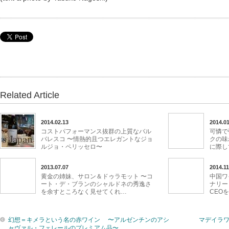
Related Article
2014.02.13
2014.01
コストパフォーマンス抜群の上質なバル
可憐で
バレスコ 〜情熱的且つエレガントなジョ
クの味
ルジョ・ペリッセロ〜
に際し
2013.07.07
2014.11
黄金の姉妹、サロン＆ドゥラモット 〜コ
中国ワ
ート・デ・ブランのシャルドネの秀逸さ
ナリー
を余すところなく見せてくれ…
CEO
幻想＝キメラという名の赤ワイン 〜アルゼンチンのアシ
マデイラ
ャヴァル・フェレールのプレミアム品〜