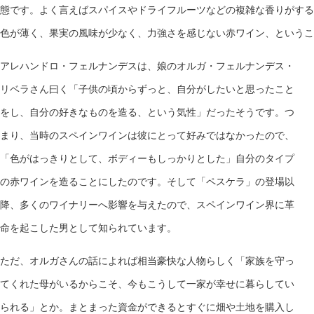
態です。よく言えばスパイスやドライフルーツなどの複雑な香りがする
色が薄く、果実の風味が少なく、力強さを感じない赤ワイン、というこ
アレハンドロ・フェルナンデスは、娘のオルガ・フェルナンデス・
リベラさん曰く「子供の頃からずっと、自分がしたいと思ったこと
をし、自分の好きなものを造る、という気性」だったそうです。つ
まり、当時のスペインワインは彼にとって好みではなかったので、
「色がはっきりとして、ボディーもしっかりとした」自分のタイプ
の赤ワインを造ることにしたのです。そして「ペスケラ」の登場以
降、多くのワイナリーへ影響を与えたので、スペインワイン界に革
命を起こした男として知られています。
ただ、オルガさんの話によれば相当豪快な人物らしく「家族を守っ
てくれた母がいるからこそ、今もこうして一家が幸せに暮らしてい
られる」とか。まとまった資金ができるとすぐに畑や土地を購入し