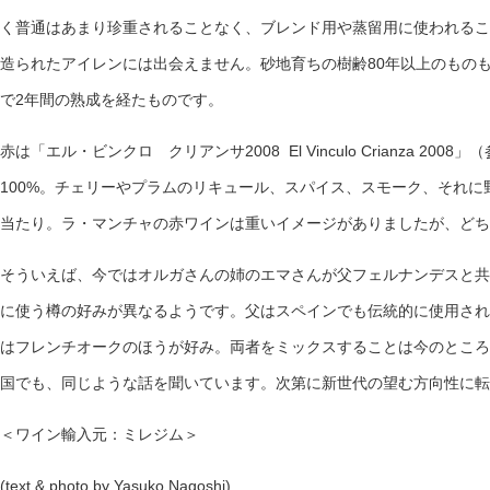
く普通はあまり珍重されることなく、ブレンド用や蒸留用に使われるこ
造られたアイレンには出会えません。砂地育ちの樹齢80年以上のもの
で2年間の熟成を経たものです。
赤は「エル・ビンクロ クリアンサ2008 El Vinculo Crianza 20
100%。チェリーやプラムのリキュール、スパイス、スモーク、それ
当たり。ラ・マンチャの赤ワインは重いイメージがありましたが、どち
そういえば、今ではオルガさんの姉のエマさんが父フェルナンデスと共
に使う樽の好みが異なるようです。父はスペインでも伝統的に使用され
はフレンチオークのほうが好み。両者をミックスすることは今のところ
国でも、同じような話を聞いています。次第に新世代の望む方向性に転
＜ワイン輸入元：ミレジム＞
(text & photo by Yasuko Nagoshi)