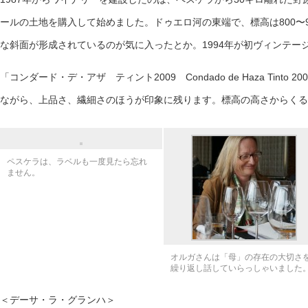
ールの土地を購入して始めました。ドゥエロ河の東端で、標高は800〜
な斜面が形成されているのが気に入ったとか。1994年が初ヴィンテー
「コンダード・デ・アザ ティント2009 Condado de Haza Tinto
ながら、上品さ、繊細さのほうが印象に残ります。標高の高さからくる
ペスケラは、ラベルも一度見たら忘れ
ません。
オルガさんは「母」の存在の大切さ
繰り返し話していらっしゃいました
＜デーサ・ラ・グランハ＞