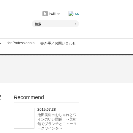
for Professionals
ン
書き手／お問い合わせ
Recommend
妻
2015.07.28
池田美樹のおしゃれとワ
インのいい関係 〜美術
館でブランチとニューヨ
ークワインを〜