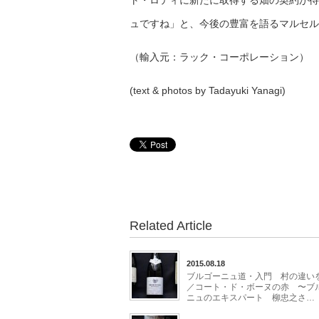
ト・ロティに新たに取得する畑の契約が待
ュですね」と、今後の豊富を語るマルセル
（輸入元：ラック・コーポレーション）
(text & photos by Tadayuki Yanagi)
Related Article
2015.08.18
ブルゴーニュ道・入門 村の違い
／コート・ド・ボーヌの赤 〜ブ
ニュのエキスパート 柳忠之さ…