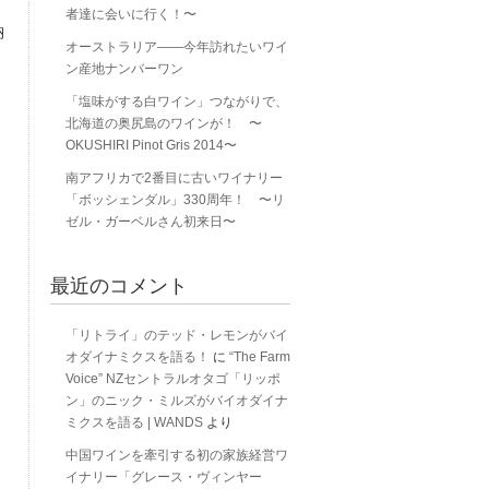
者達に会いに行く！〜
納
オーストラリア――今年訪れたいワイ
ン産地ナンバーワン
「塩味がする白ワイン」つながりで、
北海道の奥尻島のワインが！ 〜
OKUSHIRI Pinot Gris 2014〜
南アフリカで2番目に古いワイナリー
「ボッシェンダル」330周年！ 〜リ
ゼル・ガーベルさん初来日〜
最近のコメント
「リトライ」のテッド・レモンがバイ
オダイナミクスを語る！
に
“The Farm
Voice” NZセントラルオタゴ「リッポ
ン」のニック・ミルズがバイオダイナ
ミクスを語る | WANDS
より
中国ワインを牽引する初の家族経営ワ
イナリー「グレース・ヴィンヤー