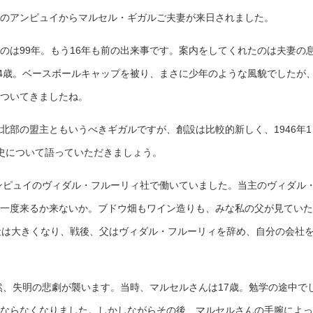
のアンピュイからマルセル・ギガルご夫妻が来日されました。
のは99年。もう16年も前の出来事です。案内をしてくれたのは夫妻の
24歳。ベースボールキャップを被り、まさに少年のような風貌でしたが
ついてきましたね。
北部の盟主ともいうべきギガルですが、創設は比較的新しく、1946年1
史について語っていただきましょう。
アンピュイのヴィダル・フルーリィ社で働いていました。当主のヴィダル
一度来るか来ないか。ブドウ畑もワイン造りも、みな私の父が見ていた
社は大きくなり、戦後、父はヴィダル・フルーリィを辞め、自分の会社
突然、失明の悲劇が襲います。当時、マルセルさんは17歳。勉学の途中で
ならなくなりました。しかしながらその後、マルセルさんの手腕によっ