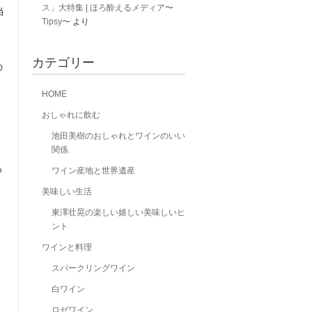
ス」大特集 | ほろ酔えるメディア〜
当
Tipsy〜
より
カテゴリー
の
HOME
おしゃれに飲む
池田美樹のおしゃれとワインのいい
関係
る
ワイン産地と世界遺産
美味しい生活
東澤壮晃の楽しい嬉しい美味しいヒ
ント
ワインと料理
スパークリングワイン
白ワイン
ロゼワイン