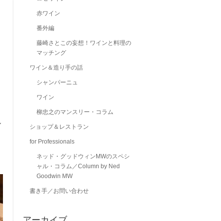
赤ワイン
番外編
藤崎さとこの妄想！ワインと料理の
マッチング
ワイン＆造り手の話
シャンパーニュ
ワイン
柳忠之のマンスリー・コラム
し
ショップ＆レストラン
for Professionals
ネッド・グッドウィンMWのスペシ
ャル・コラム／Column by Ned
Goodwin MW
書き手／お問い合わせ
アーカイブ