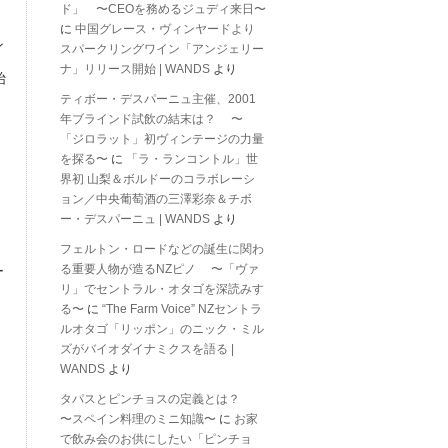
ド」 〜CEOを務めるジュディ来日〜
に
中国グレース・ヴィンヤードより
ン
スパークリングワイン「アンジェリー
ナ」リリース開始 | WANDS
より
始
ティボー・デスパーニュ主催、2001
年ブラインド試飲の結末は？ 〜
「ジロラット」初ヴィンテージの力量
を探る〜
に
「ラ・ランコントル」世
界初 山梨＆ボルドーのコラボレーシ
ョン／中央葡萄酒の三澤彩奈＆チボ
ー・デスパーニュ | WANDS
より
フェルトン・ロードなどの誕生に関わ
る重要人物が造るNZピノ 〜「ヴァ
ー
リ」でセントラル・オタゴを深読みす
る〜
に
“The Farm Voice” NZセントラ
ルオタゴ「リッポン」のニック・ミル
ズがバイオダイナミクスを語る |
WANDS
より
タパスとピンチョスの定義とは？
〜スペイン料理のミニ知識〜
に
お家
で飲み会のお供にしたい「ピンチョ