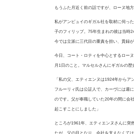
もうふた月近く前の話ですが、ローヌ地方
私がアンピュイのギガル社を取材に伺った
子のフィリップ。75年生まれの彼は当時
今では立派に三代目の重責を担い、貫録が
今日、コート・ロティを中心とするローヌ
月1日のこと。マルセルさんにギガルの歴
「私の父、エティエンヌは1924年から
フルーリィ氏は公証人で、カーヴには週に
のです。父が奉職していた20年の間に会
起こすことにしました」
ところが1961年、エティエンヌさんに
たが、父の目となり、会社を支えなくては