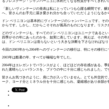
るプレステージ・シャンパーニュに求めたくなる性質がすべてきれい
「新しいヴィンテージの発表は私にとっていつも心躍る瞬間です。醸
へ、皆さんのお手元に届き愛され分かち合っていただくようになるか
ドン ペリニヨンは基本的にヴィンテージのシャンパーニュです。そ
からです。しかし、だからこそそれが孤高のものになります。リスク
どのヴィンテージも、すべてのドン ペリニヨンはユニークであると
四季がその年にあったのかを、如実に表しています。例えば、その年
は、ドン ペリニヨンは造らないという大きな決断を下さなければなり
今回の2003年から2004年へのヴィンテージの移行は、特にその
2003年は酷暑の年、すべてが極端な年でした。
2004年はエレガントでバランスがよく、ほどほどの存在感がある。
れた素晴らしいバランスを、ブドウの中に十分に感じられました。で
皆さんお気づきのように、肩に力が入っていません。とても外交的で
ーク、ヨード分とミネラル分を十分に感じられ、凝縮感があり余韻が