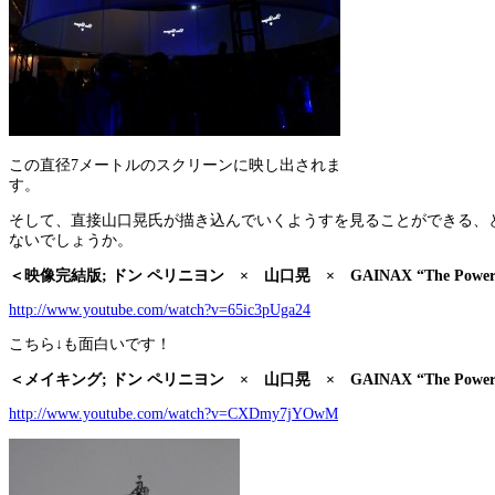
この直径7メートルのスクリーンに映し出されま
す。
そして、直接山口晃氏が描き込んでいくようすを見ることができる、
ないでしょうか。
＜映像完結版; ドン ペリニヨン × 山口晃 × GAINAX “The Power of Cr
http://www.youtube.com/watch?v=65ic3pUga24
こちら↓も面白いです！
＜メイキング; ドン ペリニヨン × 山口晃 × GAINAX “The Power of Cr
http://www.youtube.com/watch?v=CXDmy7jYOwM