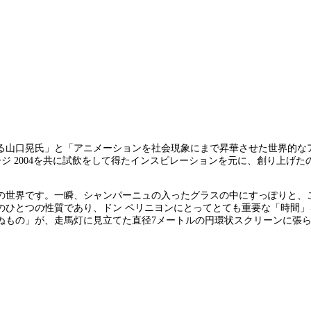
山口晃氏」と「アニメーションを社会現象にまで昇華させた世界的なアニ
ジ 2004を共に試飲をして得たインスピレーションを元に、創り上げたの
。
の世界です。一瞬、シャンパーニュの入ったグラスの中にすっぽりと、
のひとつの性質であり、ドン ペリニヨンにとってとても重要な「時間」
ぬもの」が、走馬灯に見立てた直径7メートルの円環状スクリーンに張