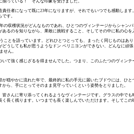
に揃っている！ そんな印象を受けました。
造責任者になって既に23年になりますが、それでもいつでも感動します
らです。
の年の収穫状況がどんなものであれ、ひとつのヴィンテージからシャン
があるのを知りながら、果敢に挑戦すること、そしてその中に私の心を
いうことを語っています。どれひとつとっても、まったく同じものはあ
がどうしても私が思うようなドン ペリニヨンができない、どんなに頑
ません。
移行について強く感じざるを得ませんでした。つまり、このふたつのヴィン
季節が穏やかに流れた年で、最終的に私の手元に届いたブドウには、ひ
すから、手にとってそのまま見守っていくという姿勢をとりました。
、皆さんに寄り添ってくれるようなヴィンテージです。グラスの中でも
長く長く残ります。いつまでも長く楽しんでいただけます。そしてこの