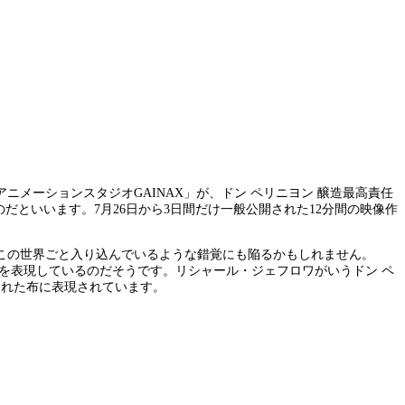
メーションスタジオGAINAX」が、ドン ペリニヨン 醸造最高責任
だといいます。7月26日から3日間だけ一般公開された12分間の映像作
この世界ごと入り込んでいるような錯覚にも陥るかもしれません。
を表現しているのだそうです。リシャール・ジェフロワがいうドン ペ
られた布に表現されています。