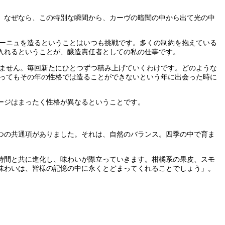
。なぜなら、この特別な瞬間から、カーヴの暗闇の中から出て光の中
パーニュを造るということはいつも挑戦です。多くの制約を抱えている
入れるということが、醸造責任者としての私の仕事です。
りません。毎回新たにひとつずつ積み上げていくわけです。どのような
張ってもその年の性格では造ることができないという年に出会った時に
テージはまったく性格が異なるということです。
とつの共通項がありました。それは、自然のバランス。四季の中で育ま
時間と共に進化し、味わいが際立っていきます。柑橘系の果皮、スモ
味わいは、皆様の記憶の中に永くとどまってくれることでしょう」。