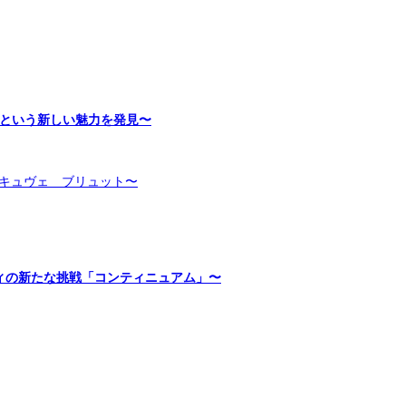
旅という新しい魅力を発見〜
キュヴェ ブリュット〜
ィの新たな挑戦「コンティニュアム」〜