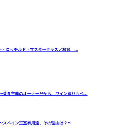
・ロッチルド・マスタークラス／2010、…
 〜菜食主義のオーナーだから、ワイン造りもベ…
〜スペイン王室御用達、その理由は？〜