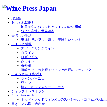
HOME
おしゃれに飲む
池田美樹のおしゃれとワインのいい関係
ワイン産地と世界遺産
美味しい生活
東澤壮晃の楽しい嬉しい美味しいヒント
ワインと料理
スパークリングワイン
白ワイン
ロゼワイン
赤ワイン
番外編
藤崎さとこの妄想！ワインと料理のマッチング
ワイン＆造り手の話
シャンパーニュ
ワイン
柳忠之のマンスリー・コラム
ショップ＆レストラン
for Professionals
ネッド・グッドウィンMWのスペシャル・コラム／Column by N
書き手／お問い合わせ