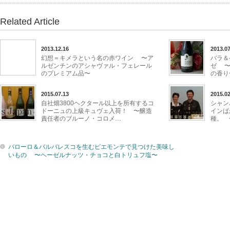
Related Article
2013.12.16
2013.07
幻想＝キメラという名の赤ワイン 〜ア
バラ＆
ルゼンチンのアシャヴァル・フェレール
ゼ 〜
のプレミアム品〜
の香り
2015.07.13
2015.02
自社畑3800ヘクタール以上を所有するコ
シャン
ドーニュの上級キュヴェ入荷！ 〜醸造
インば
責任者のブルーノ・コロメ…
種。 
バローロ＆バルバレスコを生むピエモンテで見つけた美味し
いもの 〜ヘーゼルナッツ・チョコと白トリュフ塩〜