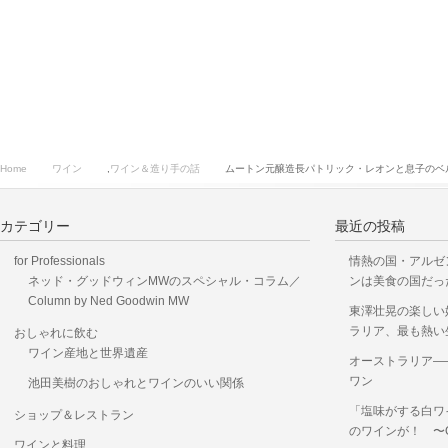
Home
ワイン
,
ワイン＆造り手の話
ムートン元醸造長パトリック・レオンと息子のベ
カテゴリー
最近の投稿
for Professionals
情熱の国・アルゼ
ネッド・グッドウィンMWのスペシャル・コラム／
ンは美食の国だっ
Column by Ned Goodwin MW
東澤壮晃の楽しい
ラリア、最も熱い
おしゃれに飲む
ワイン産地と世界遺産
オーストラリア―
ワン
池田美樹のおしゃれとワインのいい関係
「塩味がする白ワ
ショップ＆レストラン
のワインが！ 〜OKUS
ワインと料理