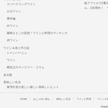
南アフリカで2番
スパークリングワイン
ル」330周年！
ロゼワイン
番外編
白ワイン
藤崎さとこの妄想！ワインと料理のマッチング
赤ワイン
ワイン＆造り手の話
シャンパーニュ
ワイン
柳忠之のマンスリー・コラム
未分類
美味しい生活
東澤壮晃の楽しい嬉しい美味しいヒント
HOME
おしゃれに飲む
美味しい生活
ワインと料理
ワイン＆
Copyr