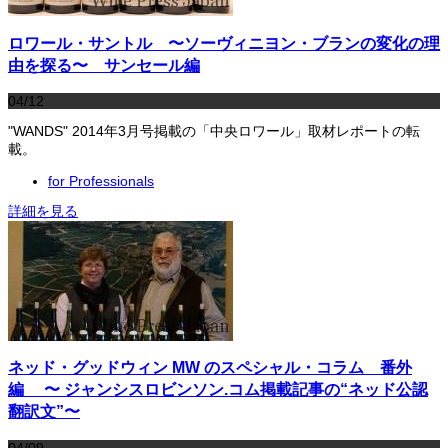
ロワール・サントル 〜ソーヴィニヨン・ブランの変化の理
由を探る〜 サンセール編
04/12
"WANDS" 2014年3月号掲載の「中央ロワール」取材レポートの転
載。
for Professionals
詳細を見る
ネッド・グッドウィン MW のスペシャル・コラム 番外
編 〜 ジャンシスロビンソン.コム掲載記事の“ネッド公認
翻訳文”〜
04/09