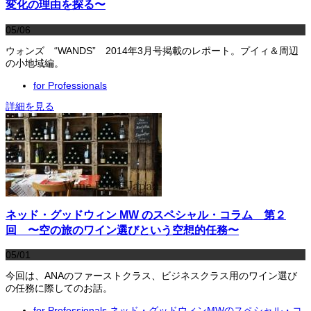
変化の理由を探る〜
05/06
ウォンズ “WANDS” 2014年3月号掲載のレポート。プイィ＆周辺
の小地域編。
for Professionals
詳細を見る
ネッド・グッドウィン MW のスペシャル・コラム 第２
回 〜空の旅のワイン選びという空想的任務〜
05/01
今回は、ANAのファーストクラス、ビジネスクラス用のワイン選び
の任務に際してのお話。
for Professionals
,
ネッド・グッドウィンMWのスペシャル・コ