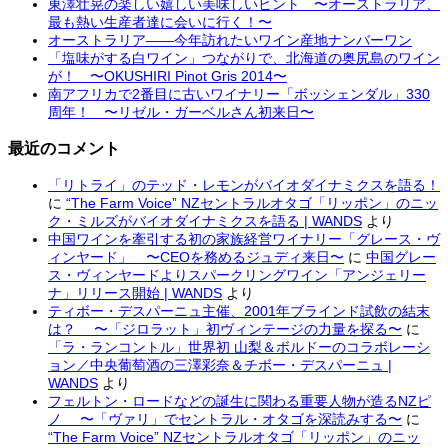
東澤壮晃の楽しい嬉しい美味しいヒント 〜オーストラリア、
最も熱い生産者達に会いに行く！〜
オーストラリア――今年訪れたいワイン産地ナンバーワン
「塩味がする白ワイン」つながりで、北海道の奥尻島のワイン
が！ 〜OKUSHIRI Pinot Gris 2014〜
南アフリカで2番目に古いワイナリー「ボッシェンダル」330
周年！ 〜リゼル・ガーベルさん初来日〜
最近のコメント
「リトライ」のテッド・レモンがバイオダイナミクスを語る！
に
“The Farm Voice” NZセントラルオタゴ「リッポン」のニッ
ク・ミルズがバイオダイナミクスを語る | WANDS
より
中国ワインを牽引する初の家族経営ワイナリー「グレース・ヴ
ィンヤード」 〜CEOを務めるジュディ来日〜
に
中国グレー
ス・ヴィンヤードよりスパークリングワイン「アンジェリー
ナ」リリース開始 | WANDS
より
ティボー・デスパーニュ主催、2001年ブラインド試飲の結末
は？ 〜「ジロラット」初ヴィンテージの力量を探る〜
に
「ラ・ランコントル」世界初 山梨＆ボルドーのコラボレーシ
ョン／中央葡萄酒の三澤彩奈＆チボー・デスパーニュ |
WANDS
より
フェルトン・ロードなどの誕生に関わる重要人物が造るNZピ
ノ 〜「ヴァリ」でセントラル・オタゴを深読みする〜
に
“The Farm Voice” NZセントラルオタゴ「リッポン」のニッ