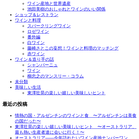
ワイン産地と世界遺産
池田美樹のおしゃれとワインのいい関係
ショップ＆レストラン
ワインと料理
スパークリングワイン
ロゼワイン
番外編
白ワイン
藤崎さとこの妄想！ワインと料理のマッチング
赤ワイン
ワイン＆造り手の話
シャンパーニュ
ワイン
柳忠之のマンスリー・コラム
未分類
美味しい生活
東澤壮晃の楽しい嬉しい美味しいヒント
最近の投稿
情熱の国・アルゼンチンのワインと食 〜アルゼンチンは美食
の国だった〜
東澤壮晃の楽しい嬉しい美味しいヒント 〜オーストラリア、
最も熱い生産者達に会いに行く！〜
オーストラリア――今年訪れたいワイン産地ナンバーワン