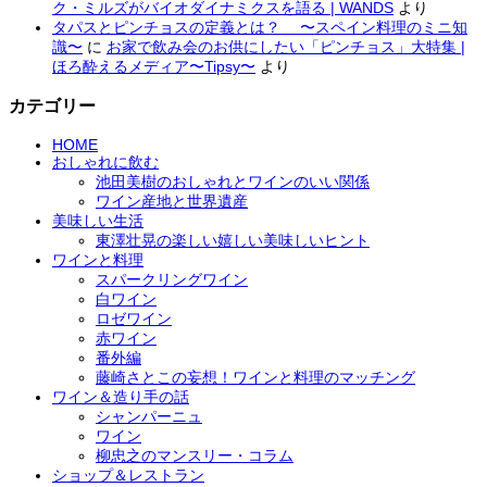
ク・ミルズがバイオダイナミクスを語る | WANDS
より
タパスとピンチョスの定義とは？ 〜スペイン料理のミニ知
識〜
に
お家で飲み会のお供にしたい「ピンチョス」大特集 |
ほろ酔えるメディア〜Tipsy〜
より
カテゴリー
HOME
おしゃれに飲む
池田美樹のおしゃれとワインのいい関係
ワイン産地と世界遺産
美味しい生活
東澤壮晃の楽しい嬉しい美味しいヒント
ワインと料理
スパークリングワイン
白ワイン
ロゼワイン
赤ワイン
番外編
藤崎さとこの妄想！ワインと料理のマッチング
ワイン＆造り手の話
シャンパーニュ
ワイン
柳忠之のマンスリー・コラム
ショップ＆レストラン