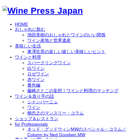
HOME
おしゃれに飲む
池田美樹のおしゃれとワインのいい関係
ワイン産地と世界遺産
美味しい生活
東澤壮晃の楽しい嬉しい美味しいヒント
ワインと料理
スパークリングワイン
白ワイン
ロゼワイン
赤ワイン
番外編
藤崎さとこの妄想！ワインと料理のマッチング
ワイン＆造り手の話
シャンパーニュ
ワイン
柳忠之のマンスリー・コラム
ショップ＆レストラン
for Professionals
ネッド・グッドウィンMWのスペシャル・コラム／
Column by Ned Goodwin MW