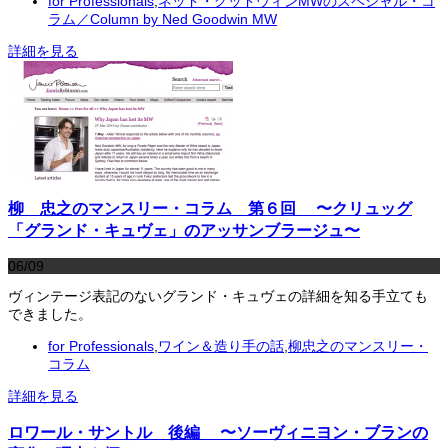
for Professionals
,
ネッド・グッドウィンMWのスペシャル・コ
ラム／Column by Ned Goodwin MW
詳細を見る
柳 忠之のマンスリー・コラム 第６回 〜クリュッグ
「グランド・キュヴェ」のアッサンブラージュ〜
06/09
ヴィンテージ表記のないグランド・キュヴェの詳細を知る手立ても
できました。
for Professionals
,
ワイン＆造り手の話
,
柳忠之のマンスリー・
コラム
詳細を見る
ロワール・サントル 後編 〜ソーヴィニヨン・ブランの