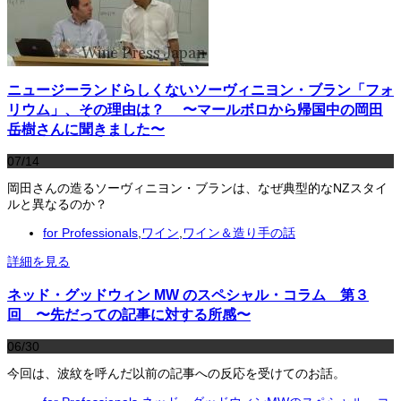
ニュージーランドらしくないソーヴィニヨン・ブラン「フォ
リウム」、その理由は？ 〜マールボロから帰国中の岡田
岳樹さんに聞きました〜
07/14
岡田さんの造るソーヴィニヨン・ブランは、なぜ典型的なNZスタイ
ルと異なるのか？
for Professionals
,
ワイン
,
ワイン＆造り手の話
詳細を見る
ネッド・グッドウィン MW のスペシャル・コラム 第３
回 〜先だっての記事に対する所感〜
06/30
今回は、波紋を呼んだ以前の記事への反応を受けてのお話。